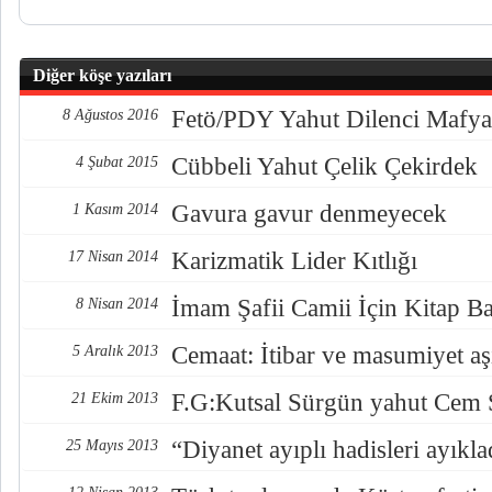
Diğer köşe yazıları
Fetö/PDY Yahut Dilenci Mafya
8 Ağustos 2016
Cübbeli Yahut Çelik Çekirdek
4 Şubat 2015
Gavura gavur denmeyecek
1 Kasım 2014
Karizmatik Lider Kıtlığı
17 Nisan 2014
İmam Şafii Camii İçin Kitap Ba
8 Nisan 2014
Cemaat: İtibar ve masumiyet a
5 Aralık 2013
F.G:Kutsal Sürgün yahut Cem
21 Ekim 2013
“Diyanet ayıplı hadisleri ayıkla
25 Mayıs 2013