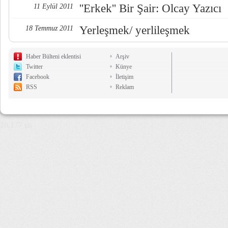
''Erkek'' Bir Şair: Olcay Yazıcı
11 Eylül 2011
Yerleşmek/ yerlileşmek
18 Temmuz 2011
Haber Bülteni eklentisi
Arşiv
Twitter
Künye
Facebook
İletişim
RSS
Reklam
10,177 µs