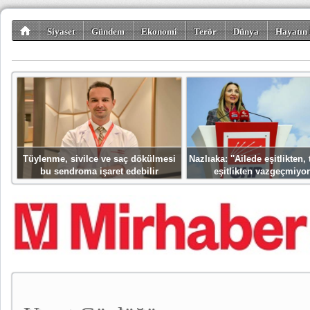
Siyaset
Gündem
Ekonomi
Terör
Dünya
Hayatın 
Kültür-Sanat
Bilim-Teknoloji
Gezi-Turizm
Spor
Misafir K
Tüylenme, sivilce ve saç dökülmesi
Nazlıaka: ''Ailede eşitlikten
bu sendroma işaret edebilir
eşitlikten vazgeçmiyor