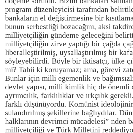
doçente soruldu. Bizim bankaları satmamı
program düzenleyicisi tarafından belirtil
bankaların el değiştirmesine bir kısıtlam
bunun serbestliği bozacağını, aksi takdird
milliyetçiliğin gündeme geleceğini belirtt
milliyetçiliğin zirve yaptığı bir çağda çağ
liberalleştirilmiş, uysallaştırılmış bir ka
söyleyebilirdi. Böyle bir iktisatçı, ülke ç
mi? Tabii ki koruyamaz; ama, görevi zate
Bunlar için milli egemenlik ve bağımsızlı
devlet yapısı, milli kimlik hiç de önemli
ayrımcılık, farklılıklar ve ırkçılık gerek
farklı düşünüyordu. Komünist ideolojini
sulandırılmış şekillerine bağlıydılar. D
halklarının devrimci mücadelesi” nden b
milliyetçiliği ve Türk Milletini reddediyo