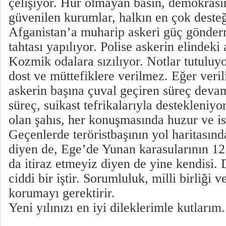
çelişiyor. Hür olmayan basın, demokrasin
güvenilen kurumlar, halkın en çok deste
Afganistan’a muharip askeri güç gönder
tahtası yapılıyor. Polise askerin elindeki a
Kozmik odalara sızılıyor. Notlar tutuluyo
dost ve müttefiklere verilmez. Eğer veri
askerin başına çuval geçiren süreç deva
süreç, suikast tefrikalarıyla destekleniyo
olan şahıs, her konuşmasında huzur ve ist
Geçenlerde teröristbaşının yol haritasında
diyen de, Ege’de Yunan karasularının 12
da itiraz etmeyiz diyen de yine kendisi.
ciddi bir iştir. Sorumluluk, milli birliği v
korumayı gerektirir.
Yeni yılınızı en iyi dileklerimle kutlarım.