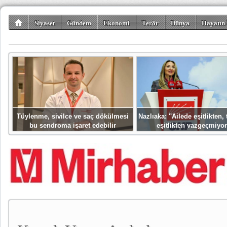
Siyaset
Gündem
Ekonomi
Terör
Dünya
Hayatın 
Kültür-Sanat
Bilim-Teknoloji
Gezi-Turizm
Spor
Misafir K
Tüylenme, sivilce ve saç dökülmesi
Nazlıaka: ''Ailede eşitlikten
bu sendroma işaret edebilir
eşitlikten vazgeçmiyor