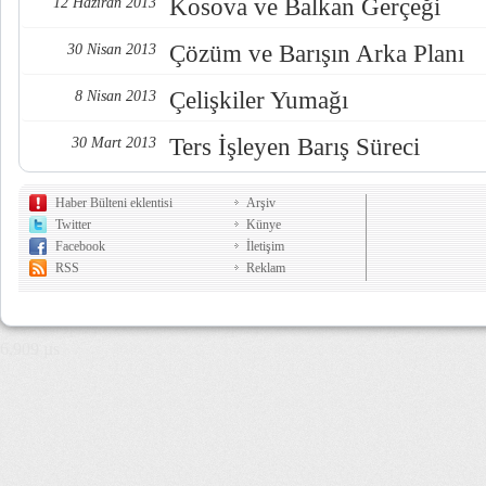
Kosova ve Balkan Gerçeği
12 Haziran 2013
Çözüm ve Barışın Arka Planı
30 Nisan 2013
Çelişkiler Yumağı
8 Nisan 2013
Ters İşleyen Barış Süreci
30 Mart 2013
Haber Bülteni eklentisi
Arşiv
Twitter
Künye
Facebook
İletişim
RSS
Reklam
6,909 µs