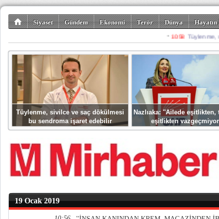
Siyaset
Gündem
Ekonomi
Terör
Dünya
Hayatın 
Kültür-Sanat
Bilim-Teknoloji
Gezi-Turizm
Spor
Misafir K
Tüylenme, sivilce ve saç dökülmesi
Nazlıaka: ''Ailede eşitlikten
bu sendroma işaret edebilir
eşitlikten vazgeçmiyor
19 Ocak 2019
10:56
''İNSAN KANINDAN KREM, MAGAZİNDEN İB