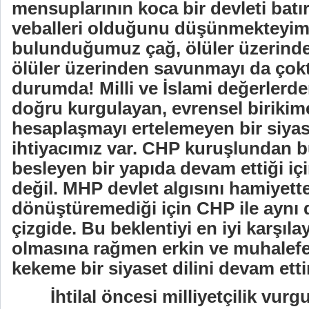
mensuplarının
koca bir devleti batı
veballeri olduğunu düşünmekteyim.
bulunduğumuz çağ, ölüler üzerinden
ölüler üzerinden savunmayı da çok
durumda! Milli ve İslami değerlerde
doğru kurgulayan, evrensel birikime 
hesaplaşmayı ertelemeyen bir siyas
ihtiyacımız var. CHP kuruşlundan b
besleyen bir yapıda devam ettiği içi
değil. MHP devlet algısını hamiyett
dönüştüremediği için CHP ile aynı d
çizgide. Bu beklentiyi en iyi karşı
olmasına rağmen erkin
ve muhalefe
kekeme bir siyaset dilini devam etti
İhtilal öncesi milliyetçilik vur