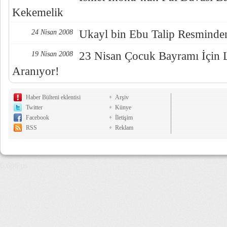
Kekemelik
Ukayl bin Ebu Talip Resminde
24 Nisan 2008
23 Nisan Çocuk Bayramı İçin 
19 Nisan 2008
Aranıyor!
Haber Bülteni eklentisi
Arşiv
Twitter
Künye
Facebook
İletişim
RSS
Reklam
6,686 µs