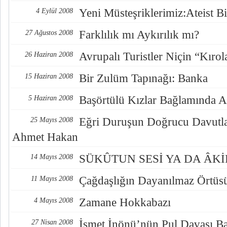
Yeni Müsteşriklerimiz:Ateist Bi
4 Eylül 2008
Farklılık mı Aykırılık mı?
27 Ağustos 2008
Avrupalı Turistler Niçin “Kırol
26 Haziran 2008
Bir Zulüm Tapınağı: Banka
15 Haziran 2008
Başörtülü Kızlar Bağlamında A
5 Haziran 2008
Eğri Duruşun Doğrucu Davutlar
25 Mayıs 2008
Ahmet Hakan
SÜKÛTUN SESİ YA DA ÂKİ
14 Mayıs 2008
Çağdaşlığın Dayanılmaz Örtüs
11 Mayıs 2008
Zamane Hokkabazı
4 Mayıs 2008
İsmet İnönü’nün Pul Davası Ba
27 Nisan 2008