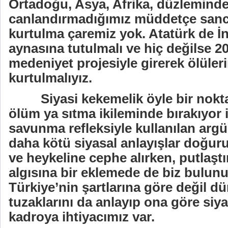
Ortadoğu, Asya, Afrika, düzleminde 
canlandırmadığımız müddetçe sanc
kurtulma çaremiz yok. Atatürk de İ
aynasına tutulmalı ve hiç değilse 205
medeniyet projesiyle girerek ölüler
kurtulmalıyız.
Siyasi kekemelik öyle bir nokta
ölüm ya sıtma ikileminde bırakıyor
savunma refleksiyle kullanılan arg
daha kötü siyasal anlayışlar doğuru
ve heykeline cephe alırken, putlaştı
algısına bir eklemede de biz bulun
Türkiye’nin şartlarına göre değil d
tuzaklarını da anlayıp ona göre siy
kadroya ihtiyacımız var.