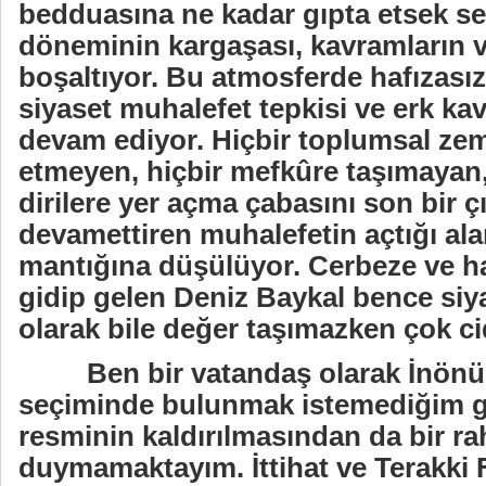
bedduasına ne kadar gıpta etsek se
döneminin kargaşası, kavramların ve
boşaltıyor. Bu atmosferde hafızasız
siyaset muhalefet tepkisi ve erk ka
devam ediyor. Hiçbir toplumsal zem
etmeyen, hiçbir mefkûre taşımayan,
dirilere yer açma çabasını son bir 
devam
ettiren muhalefetin açtığı al
mantığına düşülüyor. Cerbeze ve ha
gidip gelen Deniz Baykal bence siya
olarak bile değer taşımazken çok cid
Ben bir vatandaş olarak İnön
seçiminde bulunmak istemediğim gi
resminin kaldırılmasından da bir rah
duymamaktayım. İttihat ve Terakki F