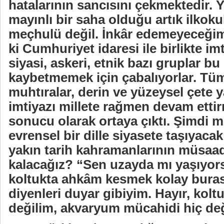
hatalarının sancısını çekmektedir. Y
mayınlı bir saha olduğu artık ilkoku
meçhulü değil. İnkâr edemeyeceğimi
ki
Cumhuriyet idaresi ile birlikte im
siyasi, askeri, etnik bazı gruplar bu
kaybetmemek için çabalıyorlar. Tüm i
muhtıralar, derin ve yüzeysel çete 
imtiyazı millete rağmen devam etti
sonucu olarak ortaya çıktı. Şimdi mi
evrensel bir dille siyasete taşıyaca
yakın tarih kahramanlarının müsaad
kalacağız? “Sen uzayda mı yaşıyor
koltukta ahkâm kesmek kolay buras
diyenleri duyar gibiyim. Hayır, kolt
değilim, akvaryum mücahidi hiç değ