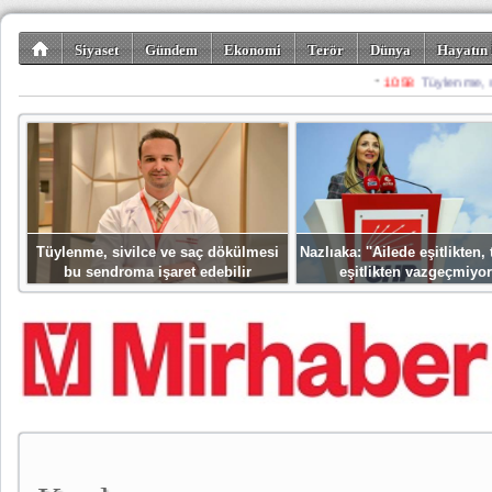
Siyaset
Gündem
Ekonomi
Terör
Dünya
Hayatın 
Kültür-Sanat
Bilim-Teknoloji
Gezi-Turizm
Spor
Misafir K
Tüylenme, sivilce ve saç dökülmesi
Nazlıaka: ''Ailede eşitlikten
bu sendroma işaret edebilir
eşitlikten vazgeçmiyor