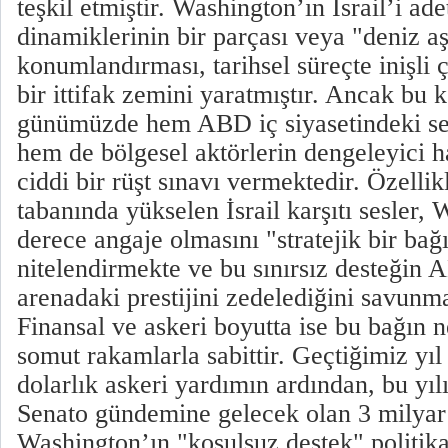
teşkil etmiştir. Washington’ın İsrail’i ade
dinamiklerinin bir parçası veya "deniz aşı
konumlandırması, tarihsel süreçte inişli 
bir ittifak zemini yaratmıştır. Ancak bu k
günümüzde hem ABD iç siyasetindeki s
hem de bölgesel aktörlerin dengeleyici h
ciddi bir rüşt sınavı vermektedir. Özell
tabanında yükselen İsrail karşıtı sesler,
derece angaje olmasını "stratejik bir bağ
nitelendirmekte ve bu sınırsız desteğin 
arenadaki prestijini zedelediğini savunma
​Finansal ve askeri boyutta ise bu bağın 
somut rakamlarla sabittir. Geçtiğimiz yıl
dolarlık askeri yardımın ardından, bu yı
Senato gündemine gelecek olan 3 milyar 
Washington’ın "koşulsuz destek" politika