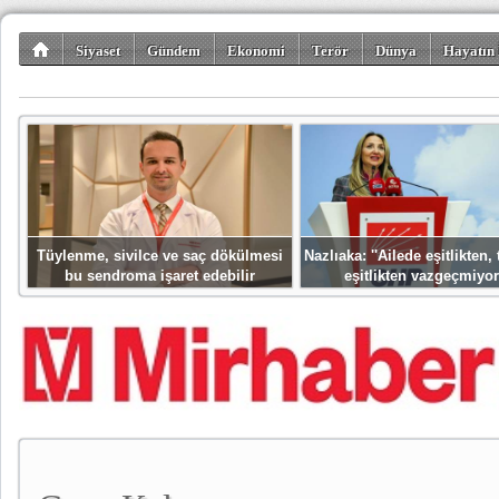
Siyaset
Gündem
Ekonomi
Terör
Dünya
Hayatın 
Kültür-Sanat
Bilim-Teknoloji
Gezi-Turizm
Spor
Misafir K
Tüylenme, sivilce ve saç dökülmesi
Nazlıaka: ''Ailede eşitlikten
bu sendroma işaret edebilir
eşitlikten vazgeçmiyor