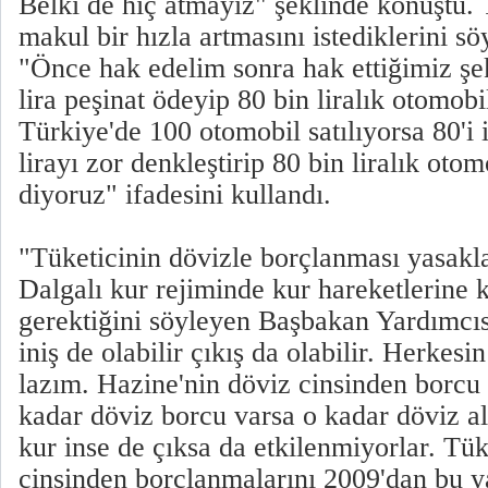
Belki de hiç atmayız" şeklinde konuştu. T
makul bir hızla artmasını istediklerini s
"Önce hak edelim sonra hak ettiğimiz şe
lira peşinat ödeyip 80 bin liralık otomobi
Türkiye'de 100 otomobil satılıyorsa 80'i it
lirayı zor denkleştirip 80 bin liralık ot
diyoruz" ifadesini kullandı.
"Tüketicinin dövizle borçlanması yasak
Dalgalı kur rejiminde kur hareketlerine k
gerektiğini söyleyen Başbakan Yardımcı
iniş de olabilir çıkış da olabilir. Herkes
lazım. Hazine'nin döviz cinsinden borcu
kadar döviz borcu varsa o kadar döviz a
kur inse de çıksa da etkilenmiyorlar. Tük
cinsinden borçlanmalarını 2009'dan bu y