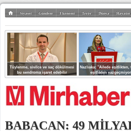
Siyaset
Gündem
Ekonomi
Terör
Dünya
Hayatın 
Kültür-Sanat
Bilim-Teknoloji
Gezi-Turizm
Spor
Misafir K
Tüylenme, sivilce ve saç dökülmesi
Nazlıaka: ''Ailede eşitlikten
bu sendroma işaret edebilir
eşitlikten vazgeçmiyor
BABACAN: 49 MİLY