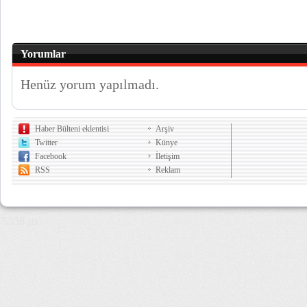
Yorumlar
Henüz yorum yapılmadı.
Haber Bülteni eklentisi
Arşiv
Twitter
Künye
Facebook
İletişim
RSS
Reklam
7,356 µs