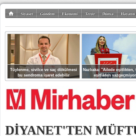
Siyaset
Gündem
Ekonomi
Terör
Dünya
Hayatın 
Kültür-Sanat
Bilim-Teknoloji
Gezi-Turizm
Spor
Misafir K
Tüylenme, sivilce ve saç dökülmesi
Nazlıaka: ''Ailede eşitlikten
bu sendroma işaret edebilir
eşitlikten vazgeçmiyor
DİYANET'TEN MÜF