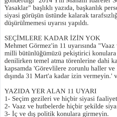
gönderdiği "2014 Yılı Mahalli İdareler Se
Yasaklar" başlıklı yazıda, başkanlık pers
siyasi görüşün üstünde kalarak tarafsızlı
düşürülmemesi uyarısı yapıldı.
SEÇİMLERE KADAR İZİN YOK
Mehmet Görmez'in 11 uyarısında "Vaaz v
milli bütünlüğümüzü pekiştirici konulara 
denilirken temel atma törenlerine dahi k
kapsamda 'Görevlilere zorunlu haller ve h
dışında 31 Mart'a kadar izin vermeyin.' 
YAZIDA YER ALAN 11 UYARI
1- Seçim gezileri ve hiçbir siyasi faaliye
2- Vaaz ve hutbelerde hiçbir şekilde siy
3- İç ve dış politik konulara girmeyin.