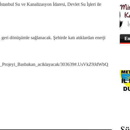
İstanbul Su ve Kanalizasyon İdaresi, Devlet Su İşleri ile
u geri dönüşümle sağlanacak. Şehirde katı atıklardan enerji
En
lgin_Projeyi_Basbakan_aciklayacak/303639#.UsVkZ9JdWbQ