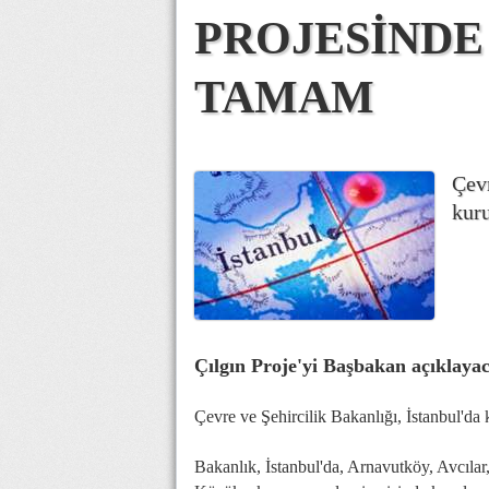
PROJESİNDE
TAMAM
Çevr
kuru
Çılgın Proje'yi Başbakan açıklaya
Çevre ve Şehircilik Bakanlığı, İstanbul'da
Bakanlık, İstanbul'da, Arnavutköy, Avcılar