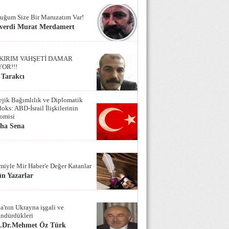
uğum Size Bir Maruzatım Var!
verdi Murat Merdamert
KIRIM VAHŞETİ DAMAR
YOR!!!
 Tarakcı
tejik Bağımlılık ve Diplomatik
oks: ABD-İsrail İlişkilerinin
omisi
iha Sena
miyle Mir Haber'e Değer Katanlar
n Yazarlar
a'nın Ukrayna işgali ve
ndürdükleri
f.Dr.Mehmet Öz Türk