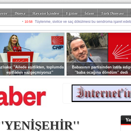
erör
Dünya
Hayatın İçinden
Eğitim
İslam
Türk Dünyası
rizm
Spor
Misafir Kalem
Foto Galeriler
zlıaka: ''Ailede eşitlikten, toplumda
Babasının partisinden istifa edip
eşitlikten vazgeçmiyoruz''
''baba ocağına döndüm'' dedi
Ya
''YENİŞEHİR''