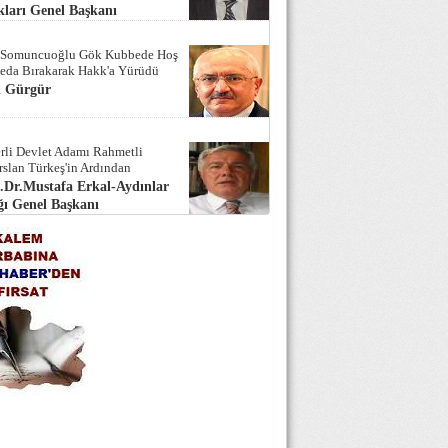
ları Genel Başkanı
 Somuncuoğlu Gök Kubbede Hoş
Seda Bırakarak Hakk'a Yürüdü
i Gürgür
rli Devlet Adamı Rahmetli
rslan Türkeş'in Ardından
.Dr.Mustafa Erkal-Aydınlar
ı Genel Başkanı