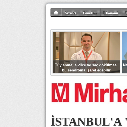
Siyaset
Gündem
Ekonomi
T
Kültür-Sanat
Bilim-Teknoloji
Gezi-Tu
Tüylenme, sivilce ve saç dökülmesi
Na
bu sendroma işaret edebilir
İSTANBUL'A 