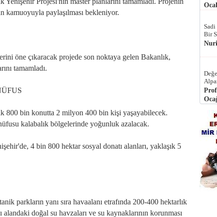
k Yenişehir Projesi'nin master planlarını tamamladı. Projenin
Ocak
n kamuoyuyla paylaşılması bekleniyor.
Sadi
Bir 
Nur
iklerini öne çıkaracak projede son noktaya gelen Bakanlık,
arını tamamladı.
Değe
Alpa
 NÜFUS
Prof
Ocağ
ık 800 bin konutta 2 milyon 400 bin kişi yaşayabilecek.
 nüfusu kalabalık bölgelerinde yoğunluk azalacak.
şehir'de, 4 bin 800 hektar sosyal donatı alanları, yaklaşık 5
ik parkların yanı sıra havaalanı etrafında 200-400 hektarlık
ğı alandaki doğal su havzaları ve su kaynaklarının korunması