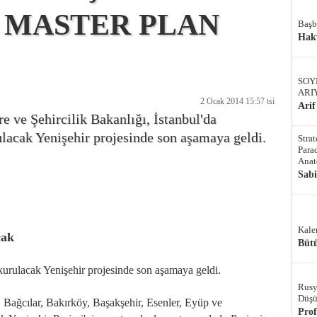
 MASTER PLAN
Başb
Hak
SOY
ARI
2 Ocak 2014 15:57 tsi
Arif
e ve Şehircilik Bakanlığı, İstanbul'da
lacak Yenişehir projesinde son aşamaya geldi.
Stra
Parad
Anat
Sab
Kale
cak
Bütü
 kurulacak Yenişehir projesinde son aşamaya geldi.
Rusy
Düşü
, Bağcılar, Bakırköy, Başakşehir, Esenler, Eyüp ve
Pro