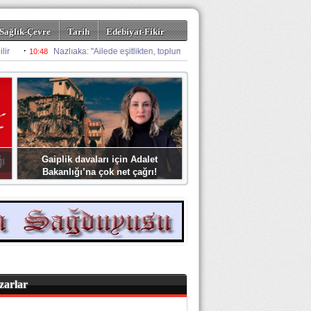
Sağlık-Çevre
Tarih
Edebiyat-Fikir
Gaiplik davaları için Adalet
Bakanlığı’na çok net çağrı!
zarlar