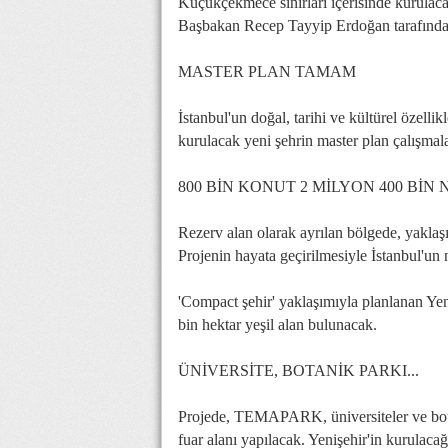
Küçükçekmece sınırları içerisinde kurulaca
Başbakan Recep Tayyip Erdoğan tarafında
MASTER PLAN TAMAM
İstanbul'un doğal, tarihi ve kültürel özell
kurulacak yeni şehrin master plan çalışmal
800 BİN KONUT 2 MİLYON 400 BİN
Rezerv alan olarak ayrılan bölgede, yaklaş
Projenin hayata geçirilmesiyle İstanbul'un
'Compact şehir' yaklaşımıyla planlanan Yeni
bin hektar yeşil alan bulunacak.
ÜNİVERSİTE, BOTANİK PARKI...
Projede, TEMAPARK, üniversiteler ve botan
fuar alanı yapılacak. Yenişehir'in kurulaca