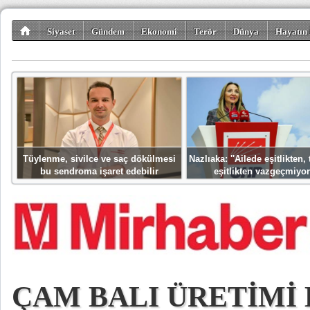
Siyaset
Gündem
Ekonomi
Terör
Dünya
Hayatın 
Kültür-Sanat
Bilim-Teknoloji
Gezi-Turizm
Spor
Misafir K
Tüylenme, sivilce ve saç dökülmesi
Nazlıaka: ''Ailede eşitlikten
bu sendroma işaret edebilir
eşitlikten vazgeçmiyor
ÇAM BALI ÜRETİMİ