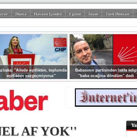
erör
Dünya
Hayatın İçinden
Eğitim
İslam
Türk Dünyası
rizm
Spor
Misafir Kalem
Foto Galeriler
zlıaka: ''Ailede eşitlikten, toplumda
Babasının partisinden istifa edip
eşitlikten vazgeçmiyoruz''
''baba ocağına döndüm'' dedi
Ya
NEL AF YOK''