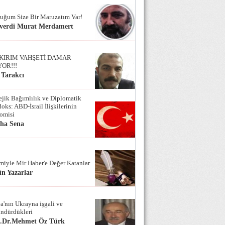
uğum Size Bir Maruzatım Var!
verdi Murat Merdamert
KIRIM VAHŞETİ DAMAR
YOR!!!
 Tarakcı
tejik Bağımlılık ve Diplomatik
oks: ABD-İsrail İlişkilerinin
omisi
iha Sena
miyle Mir Haber'e Değer Katanlar
n Yazarlar
a'nın Ukrayna işgali ve
ndürdükleri
f.Dr.Mehmet Öz Türk