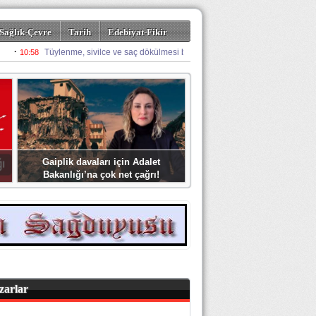
Sağlık-Çevre
Tarih
Edebiyat-Fikir
Gaiplik davaları için Adalet
Bakanlığı’na çok net çağrı!
zarlar