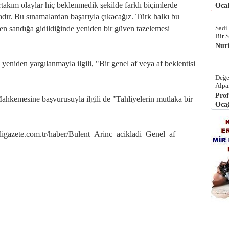
irtakım olaylar hiç beklenmedik şekilde farklı biçimlerde
Ocak
madır. Bu sınamalardan başarıyla çıkacağız. Türk halkı bu
en sandığa gidildiğinde yeniden bir güven tazelemesi
Sadi
Bir 
Nur
eniden yargılanmayla ilgili, "Bir genel af veya af beklentisi
Değe
Alpa
Prof
Mahkemesine başvurusuyla ilgili de "Tahliyelerin mutlaka bir
Ocağ
azete.com.tr/haber/Bulent_Arinc_acikladi_Genel_af_