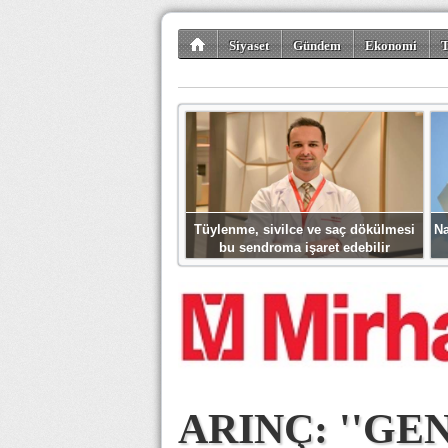
Siyaset
Gündem
Ekonomi
T
Kültür-Sanat
Bilim-Teknoloji
Gezi-Tu
Tüylenme, sivilce ve saç dökülmesi
Na
bu sendroma işaret edebilir
ARINÇ: ''GE