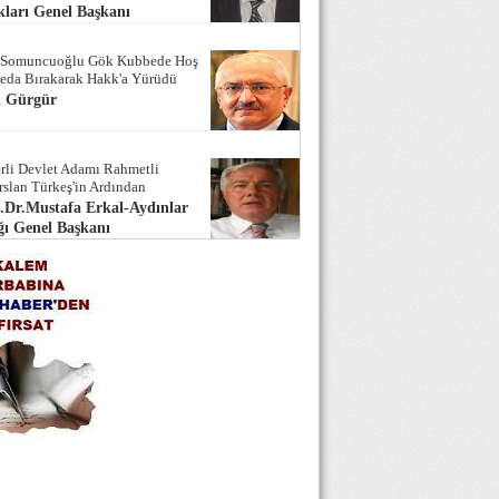
ları Genel Başkanı
 Somuncuoğlu Gök Kubbede Hoş
Seda Bırakarak Hakk'a Yürüdü
i Gürgür
rli Devlet Adamı Rahmetli
rslan Türkeş'in Ardından
.Dr.Mustafa Erkal-Aydınlar
ı Genel Başkanı