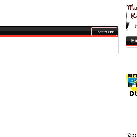
+ Yorum Ekle
En