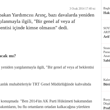
Başb
3 Ocak 2014 17:40 tsi
Hak
bakan Yardımcısı Arınç, bazı davalarda yeniden
ılanmayla ilgili, "Bir genel af veya af
entisi içinde kimse olmasın" dedi.
SOY
ARI
Arif
Stra
Parad
lacak mı?
Anat
Sab
eniden yargılanmayla ilgili, "Bir genel af veya af beklentisi
Kale
kanlık muhabirleriyle TRT Genel Müdürlüğünde kahvaltıda
Bütü
Rusy
ğı konuşmada ''Ben 2014'ün AK Parti Hükümeti bakımından
Düşü
sıkıntıların, bu flu ortamların ortadan kalkacağına yürekten
Pro