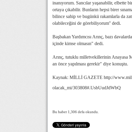
inanıyorum. Sancılar yaşanabilir, elbette b
ortaya çıkabilir. Bunların hepsi birer sına
bilince sahip ve bugünkü rakamlarla da zat
olabileceğini de görebiliyorum'' dedi.
Başbakan Yardımcısı Arınç, bazı davalarda y
içinde kimse olmasın" dedi.
Arınç, tutuklu milletvekillerinin Anayasa 
an önce yapılması gerekir" diye konuştu.
Kaynak: MİLLİ GAZETE http://www.millig
olacak_mi/303808#.UsbUudJdWbQ
Bu haber 1,306 defa okundu.