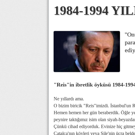
1984-1994 YI
''On
par
ediy
"Reis"in ibretlik öyküsü 1984-1994 
Ne yıllardı ama.
O bizim biricik "Reis"imizdi. İstanbul'un R
Hemen hemen her gün beraberdik. Öğle yem
peynire taktığımız isim olan siyah-beyazda
Çünkü cihad ediyorduk. Evinize hiç gitmey
Çatalca'nın köyleri veya Şile'nin ücra beld