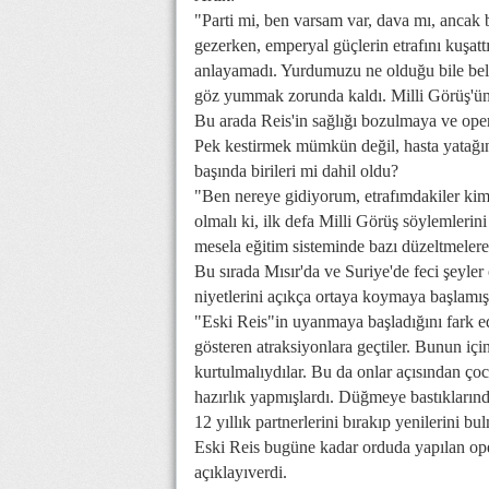
"Parti mi, ben varsam var, dava mı, ancak 
gezerken, emperyal güçlerin etrafını kuşattı
anlayamadı. Yurdumuzu ne olduğu bile belli
göz yummak zorunda kaldı. Milli Görüş'ün 
Bu arada Reis'in sağlığı bozulmaya ve ope
Pek kestirmek mümkün değil, hasta yatağınd
başında birileri mi dahil oldu?
"Ben nereye gidiyorum, etrafımdakiler kim
olmalı ki, ilk defa Milli Görüş söylemlerini
mesela eğitim sisteminde bazı düzeltmelere,
Bu sırada Mısır'da ve Suriye'de feci şeyler
niyetlerini açıkça ortaya koymaya başlamış
"Eski Reis"in uyanmaya başladığını fark ede
gösteren atraksiyonlara geçtiler. Bunun içi
kurtulmalıydılar. Bu da onlar açısından ço
hazırlık yapmışlardı. Düğmeye bastıklarınd
12 yıllık partnerlerini bırakıp yenilerini bu
Eski Reis bugüne kadar orduda yapılan op
açıklayıverdi.