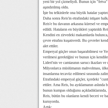
yeni bir yol çizmeliydi. Bunun için "fetva
aşındırılmış oldu.
İşte bu telkinlerle ona büyük hatalar yaptırd
Daha sonra Reis'in etrafındaki istişare halk
Reis'e bu davanın arkasına küresel ve emp
edildi. Hataların en büyükleri yaptırıldı Rei
Kendini en zirvedeki makamlarda bulunca, 
çevre etrafını kuşatıverdi. Bu çevreler kend
alet ettiler.
Emperyal güçler onun başarabilmesi ve Yeni
verilmesi gerektiğini ve bunun için kendile
Lideri'nin ve camiasının sarsıcı ikazları ve
Milyonlarca müslümanın mahvolması, ülkel
insanlarına tecavüz edilmesi sırasında zaliml
Etrafındaki emperyal güçler, içerdeki "cunt
ettiler. Ama Reis, bu ayıklamanın aslında 
bunun kumpas olduğunu açıkladıklarında, n
Reis, bütün bu olanların kendi beceri ve b
kuruyordu.
Artık: