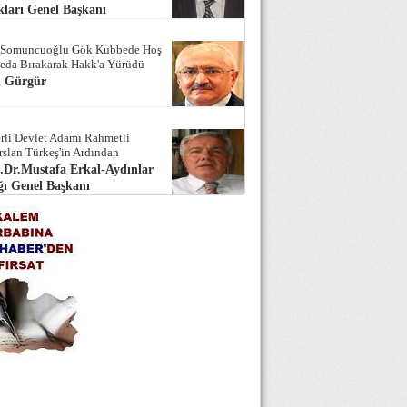
ları Genel Başkanı
 Somuncuoğlu Gök Kubbede Hoş
Seda Bırakarak Hakk'a Yürüdü
i Gürgür
rli Devlet Adamı Rahmetli
rslan Türkeş'in Ardından
.Dr.Mustafa Erkal-Aydınlar
ı Genel Başkanı