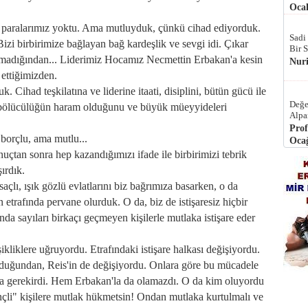
Ocak
, paralarımız yoktu. Ama mutluyduk, çünkü cihad ediyorduk.
Sadi
Bizi birbirimize bağlayan bağ kardeşlik ve sevgi idi. Çıkar
Bir 
unmadığından... Liderimiz Hocamız Necmettin Erbakan'a kesin
Nur
l ettiğimizden.
k. Cihad teşkilatına ve liderine itaati, disiplini, bütün gücü ile
Değe
ve bölücülüğün haram olduğunu ve büyük müeyyideleri
Alpa
Prof
borçlu, ama mutlu...
Ocağ
uçtan sonra hep kazandığımızı ifade ile birbirimizi tebrik
ırdık.
açlı, ışık gözlü evlatlarını biz bağrımıza basarken, o da
n etrafında pervane olurduk. O da, biz de istişaresiz hiçbir
nda sayıları birkaçı geçmeyen kişilerle mutlaka istişare eder
ikliklere uğruyordu. Etrafındaki istişare halkası değişiyordu.
 olduğundan, Reis'in de değişiyordu. Onlara göre bu mücadele
ra gerekirdi. Hem Erbakan'la da olamazdı. O da kim oluyordu
ilinçli" kişilere mutlak hükmetsin! Ondan mutlaka kurtulmalı ve