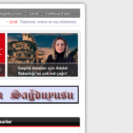
Sağlık-Çevre
Tarih
Edebiyat-Fikir
Gaiplik davaları için Adalet
Bakanlığı’na çok net çağrı!
zarlar