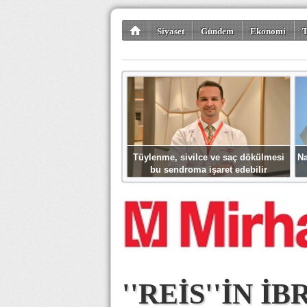
Siyaset
Gündem
Ekonomi
T
Kültür-Sanat
Bilim-Teknoloji
Gezi-Tu
Tüylenme, sivilce ve saç dökülmesi
Na
bu sendroma işaret edebilir
''REİS''İN 