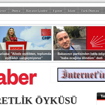
erör
Dünya
Hayatın İçinden
Eğitim
İslam
Türk Dünyası
rizm
Spor
Misafir Kalem
Foto Galeriler
zlıaka: ''Ailede eşitlikten, toplumda
Babasının partisinden istifa edip
eşitlikten vazgeçmiyoruz''
''baba ocağına döndüm'' dedi
Ya
İBRETLİK ÖYKÜSÜ