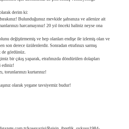
olarak derim ki:
bırakınız! Bulunduğunuz mevkide şahsınıza ve ailenize ait
amanlarınızı harcamayınız! 20 yıl önceki haliniz neyse ona
lunu değiştirmemiş ve hep olanları endişe ile izlemiş olan ve
en son derece üzülenlerdir. Sonradan etrafınızı sarmış
iz de gördünüz.
imiz bir çıkış yaparak, etrafınızda döndürülen dolapları
i ediniz!
zı, torunlarınızı kurtarınız!
adaşınız olarak yegane tavsiyemiz budur!
azete.com.tr/koseyazisi/Reisin_ibretlik_oykusu1984-