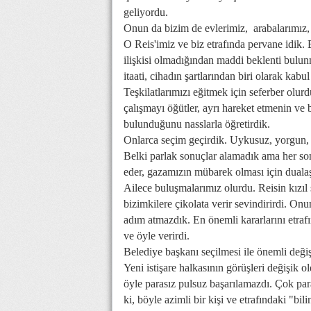
geliyordu.
Onun da bizim de evlerimiz, arabalarımız
O Reis'imiz ve biz etrafında pervane idik. 
ilişkisi olmadığından maddi beklenti bul
itaati, cihadın şartlarından biri olarak kabu
Teşkilatlarımızı eğitmek için seferber olurdu
çalışmayı öğütler, ayrı hareket etmenin 
bulunduğunu nasslarla öğretirdik.
Onlarca seçim geçirdik. Uykusuz, yorgun, 
Belki parlak sonuçlar alamadık ama her son
eder, gazamızın mübarek olması için dualaş
Ailece buluşmalarımız olurdu. Reisin kızıl s
bizimkilere çikolata verir sevindirirdi. Onu
adım atmazdık. En önemli kararlarını etrafı
ve öyle verirdi.
Belediye başkanı seçilmesi ile önemli değiş
Yeni istişare halkasının görüşleri değişik
öyle parasız pulsuz başarılamazdı. Çok pa
ki, böyle azimli bir kişi ve etrafındaki "b