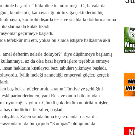
benimle başarılır!" hükmüne inandırılmıştı. O, havalarda
ğını, kendisini çıkamayacağı bir tuzağa çektiklerini hiç
 olmayan, kontrolü dışarda tesis ve silahlarla doldurmalarına
ikazlarına da kulak tıkadı.
rasyonlar geçirmeye başladı.
a tefekkür mü etti, yoksa bu sırada istişare halkasına aklı
, amel defterim nelerle doluyor?" diye düşünmeye başlamış
 kullanmaya, az da olsa bazı hayırlı işlere teşebbüs etmeye,
 insan haklarını kısıtlayıcı bazı tabuları yıkmaya başladı.
 oluyordu. İyilik meleği zannettiği emperyal güçler, gerçek
lardı.
n baş belası güçler artık, sıranın Türkiye'ye geldiğini
n eski partnerlerinden, yani Reis ve onun iktidarından
cuk oyuncağı sayılırdı. Çünkü çok doküman biriktirmişler,
a baş döndürücü bir süreç başladı.
lmalıydılar. Zaten sırada buna teşne olanlar da vardı.
erasyonların da bir çırpıda "Kumpas" olduğunu da