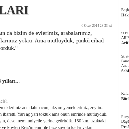
LLARI
Başb
Hak
6 Ocak 2014 23:33 tsi
un da bizim de evlerimiz, arabalarımız,
SOY
ARI
alarımız yoktu. Ama mutluyduk, çünkü cihad
Arif
orduk.''
Stra
Parad
Anat
Sab
yılları...
Kale
Bütü
eis'i.
eklerimiz acılı lahmacun, akşam yemeklerimiz, zeytin-
n ibaretti. Yarı aç yarı toktuk ama onun emrinde mutluyduk.
Rusy
in, dese memnuniyetle yerine getirirdik. 150 km. uzaktaki
Düşü
Pro
e ve köyleri Reis'in emri ile bize suyolu kadar yakın