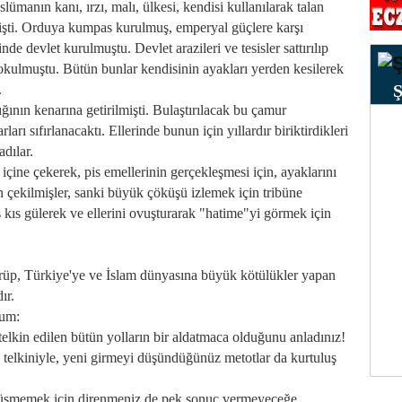
manın kanı, ırzı, malı, ülkesi, kendisi kullanılarak talan
lmişti. Orduya kumpas kurulmuş, emperyal güçlere karşı
inde devlet kurulmuştu. Devlet arazileri ve tesisler sattırılıp
sokulmuştu. Bütün bunlar kendisinin ayakları yerden kesilerek
.
ğının kenarına getirilmişti. Bulaştırılacak bu çamur
arları sıfırlanacaktı. Ellerinde bunun için yıllardır biriktirdikleri
dılar.
 içine çekerek, pis emellerinin gerçekleşmesi için, ayaklarını
 çekilmişler, sanki büyük çöküşü izlemek için tribüne
ıs kıs gülerek ve ellerini ovuşturarak "hatime"yi görmek için
ndürüp, Türkiye'ye ve İslam dünyasına büyük kötülükler yapan
ır.
rum:
 telkin edilen bütün yolların bir aldatmaca olduğunu anladınız!
 telkiniyle, yeni girmeyi düşündüğünüz metotlar da kurtuluş
a düşmemek için direnmeniz de pek sonuç vermeyeceğe