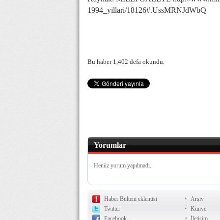
1994_yillari/18126#.UssMRNJdWbQ
Bu haber 1,402 defa okundu.
Yorumlar
Henüz yorum yapılmadı.
Haber Bülteni eklentisi
Arşiv
Twitter
Künye
Facebook
İletişim