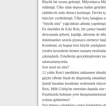
Büyük bir oyuna gelmişti. Milyonlarca Müslü
edilmişti. Ülke silah deposu haline getiri
olabilecek ordu direnci kırılmıştı. Devlet iç
faizciye verdirilmişti. Ülke borç batağına 
"büyük usta" yağcılıkları altında yapılmıştı
En önemlisi de Eski Reis, bir çamur bataklı
deryasında şöhreti, kişiliği, ailesinin de itib
dokümanları sırayla piyasaya sürmeye başla
Kendisini, en baştan beri büyük yanlışların
yerden kesenlerin hemen tamamı etrafından
çıkmışlardı. Emellerini gerçekleştirenler k
sabırsızlanıyorlar.
Son nasıl mı olur?
12 yıldır Reis'i istedikleri istikamete dö
güçler elbette finali de düşünmüş olmalılard
Şimdi buradan kendisine seslenmek istiyo
Reis, Milli Görüş'ün metotları dışında size
Etrafınızda bulunan yeni danışmanlarınızın
yoluna götüremez!
Sizi itmeye çalıştıkları çamur bataklığın