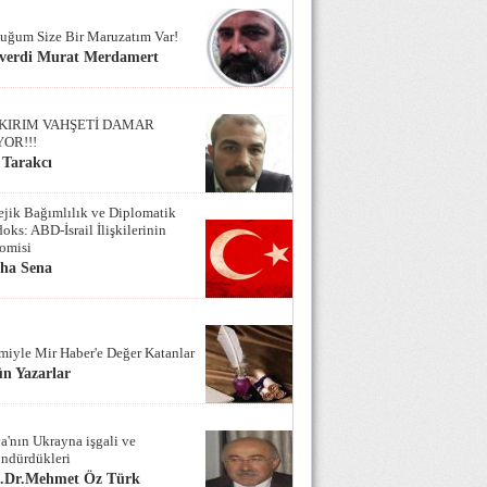
uğum Size Bir Maruzatım Var!
verdi Murat Merdamert
KIRIM VAHŞETİ DAMAR
YOR!!!
 Tarakcı
tejik Bağımlılık ve Diplomatik
oks: ABD-İsrail İlişkilerinin
omisi
iha Sena
miyle Mir Haber'e Değer Katanlar
n Yazarlar
a'nın Ukrayna işgali ve
ndürdükleri
f.Dr.Mehmet Öz Türk