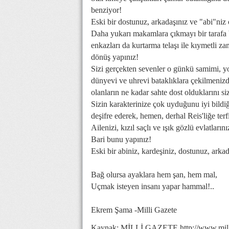
benziyor!
Eski bir dostunuz, arkadaşınız ve "abi"niz 
Daha yukarı makamlara çıkmayı bir tarafa 
enkazları da kurtarma telaşı ile kıymetli z
dönüş yapınız!
Sizi gerçekten sevenler o günkü samimi, yo
dünyevi ve uhrevi bataklıklara çekilmenizd
olanların ne kadar sahte dost olduklarını s
Sizin karakterinize çok uyduğunu iyi bildiğ
deşifre ederek, hemen, derhal Reis'liğe terf
Ailenizi, kızıl saçlı ve ışık gözlü evlatlarını
Bari bunu yapınız!
Eski bir abiniz, kardeşiniz, dostunuz, ark
Bağ olursa ayaklara hem şan, hem mal,
Uçmak isteyen insanı yapar hammal!..
Ekrem Şama -Milli Gazete
Kaynak: MİLLİ GAZETE http://www.millig