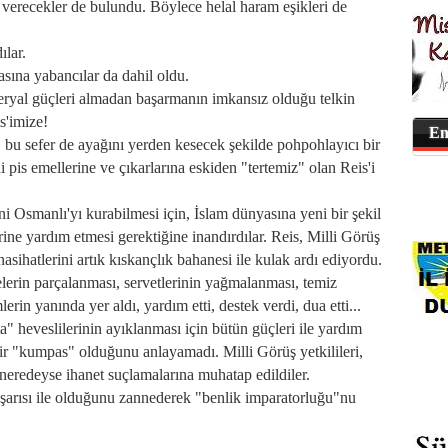
" verecekler de bulundu. Böylece helal haram eşikleri de
ılar.
asına yabancılar da dahil oldu.
eryal güçleri almadan başarmanın imkansız olduğu telkin
s'imize!
En
bu sefer de ayağını yerden kesecek şekilde pohpohlayıcı bir
i pis emellerine ve çıkarlarına eskiden "tertemiz" olan Reis'i
 Osmanlı'yı kurabilmesi için, İslam dünyasına yeni bir şekil
rine yardım etmesi gerektiğine inandırdılar. Reis, Milli Görüş
 nasihatlerini artık kıskançlık bahanesi ile kulak ardı ediyordu.
erin parçalanması, servetlerinin yağmalanması, temiz
erin yanında yer aldı, yardım etti, destek verdi, dua etti...
a" heveslilerinin ayıklanması için bütün güçleri ile yardım
bir "kumpas" olduğunu anlayamadı. Milli Görüş yetkilileri,
eredeyse ihanet suçlamalarına muhatap edildiler.
aşarısı ile olduğunu zannederek "benlik imparatorluğu"nu