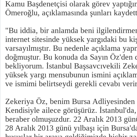
Kamu Başdenetçisi olarak görev yaptığı
Ömeroğlu, açıklamasında şunları kaydett
"Bu iddia, bir anlamda beni ilgilendirmem
internet sitesinde yüksek yargıdaki bu k
varsayılmıştır. Bu nedenle açıklama yap
doğmuştur. Bu konuda da Sayın Öz'den 
bekliyorum. İstanbul Başsavcıvekili Zeke
yüksek yargı mensubunun ismini açıklam
ve ismimi belirtseydi gerekli cevabı ver
Zekeriya Öz, benim Bursa Adliyesinden t
Kendisiyle ailece görüşürüz. İstanbul'da
beraber olmuşuzdur. 22 Aralık 2013 gün
28 Aralık 2013 günü yılbaşı için Bursa'da
hususlar bir araya geldiğimizde hiçbir 