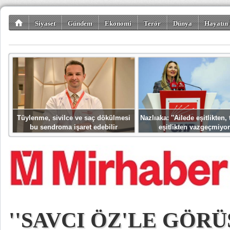
Siyaset
Gündem
Ekonomi
Terör
Dünya
Hayatın 
Kültür-Sanat
Bilim-Teknoloji
Gezi-Turizm
Spor
Misafir K
Tüylenme, sivilce ve saç dökülmesi
Nazlıaka: ''Ailede eşitlikten
bu sendroma işaret edebilir
eşitlikten vazgeçmiyor
''SAVCI ÖZ'LE GÖRÜ