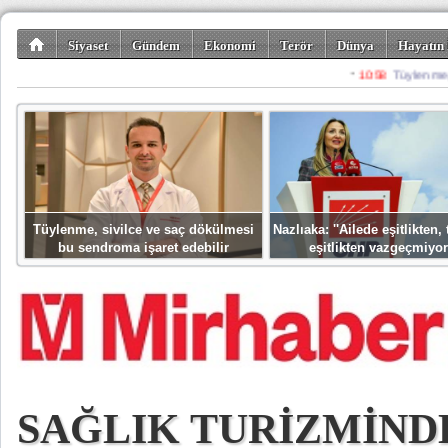
Siyaset
Gündem
Ekonomi
Terör
Dünya
Hayatın 
Kültür-Sanat
Bilim-Teknoloji
Gezi-Turizm
Spor
Misafir K
Tüylenme, sivilce ve saç dökülmesi
Nazlıaka: ''Ailede eşitlikten
bu sendroma işaret edebilir
eşitlikten vazgeçmiyor
SAĞLIK TURİZMİND