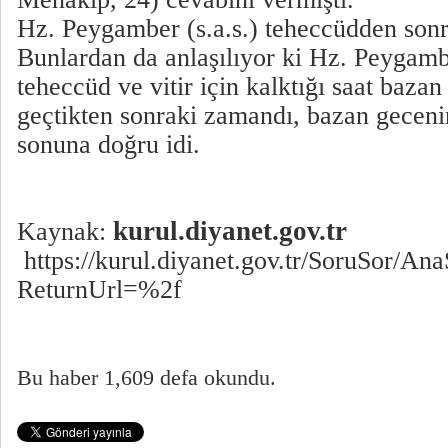
Hz. Peygamber (s.a.s.) teheccüdden sonra
Bunlardan da anlaşılıyor ki Hz. Peygambe
teheccüd ve vitir için kalktığı saat bazan
geçtikten sonraki zamandı, bazan gecenin
sonuna doğru idi.
kurul.diyanet.gov.tr
Kaynak:
https://kurul.diyanet.gov.tr/SoruSor/An
ReturnUrl=%2f
Bu haber 1,609 defa okundu.