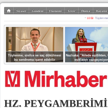
Siyaset
Gündem
Ekonomi
Terör
Dünya
Hayatın 
Kültür-Sanat
Bilim-Teknoloji
Gezi-Turizm
Spor
Misafir K
Tüylenme, sivilce ve saç dökülmesi
Nazlıaka: ''Ailede eşitlikten
bu sendroma işaret edebilir
eşitlikten vazgeçmiyor
HZ. PEYGAMBERİMİZ'İ