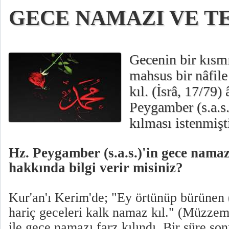
GECE NAMAZI VE 
Gecenin bir kısm
mahsus bir nâfil
kıl. (İsrâ, 17/79)
Peygamber (s.a.s.
kılması istenmişti
Hz. Peygamber (s.a.s.)'in gece namaz
hakkında bilgi verir misiniz?
Kur'an'ı Kerim'de; "Ey örtünüp bürünen
hariç geceleri kalk namaz kıl." (Müzzemm
ile gece namazı farz kılındı. Bir süre son