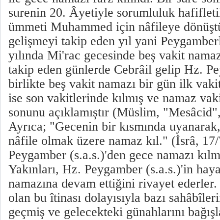
surenin 20. Âyetiyle sorumluluk hafiflet
ümmeti Muhammed için nâfileye dönüştü
gelişmeyi takip eden yıl yani Peygamberl
yılında Mi'rac gecesinde beş vakit namaz 
takip eden günlerde Cebrâil gelip Hz. Pe
birlikte beş vakit namazı bir gün ilk vaki
ise son vakitlerinde kılmış ve namaz vaki
sonunu açıklamıştır (Müslim, "Mesâcid"
Ayrıca; "Gecenin bir kısmında uyanarak,
nâfile olmak üzere namaz kıl." (İsrâ, 17/
Peygamber (s.a.s.)'den gece namazı kılma
Yakınları, Hz. Peygamber (s.a.s.)'in hay
namazına devam ettiğini rivayet ederler
olan bu îtinası dolayısıyla bazı sahâbîler
geçmiş ve gelecekteki günahlarını bağışl