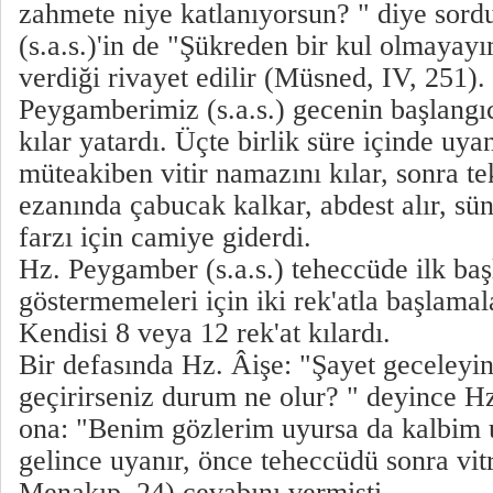
zahmete niye katlanıyorsun? " diye sor
(s.a.s.)'in de "Şükreden bir kul olmayay
verdiği rivayet edilir (Müsned, IV, 251).
Peygamberimiz (s.a.s.) gecenin başlangı
kılar yatardı. Üçte birlik süre içinde uya
müteakiben vitir namazını kılar, sonra te
ezanında çabucak kalkar, abdest alır, sün
farzı için camiye giderdi.
Hz. Peygamber (s.a.s.) teheccüde ilk baş
göstermemeleri için iki rek'atla başlamala
Kendisi 8 veya 12 rek'at kılardı.
Bir defasında Hz. Âişe: "Şayet geceleyi
geçirirseniz durum ne olur? " deyince Hz
ona: "Benim gözlerim uyursa da kalbim
gelince uyanır, önce teheccüdü sonra vitr
Menakıp, 24) cevabını vermişti.