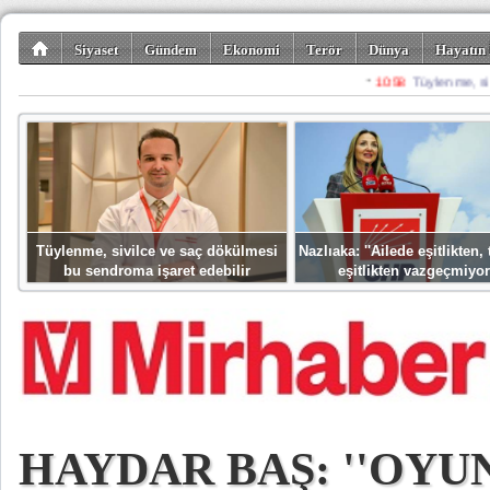
Siyaset
Gündem
Ekonomi
Terör
Dünya
Hayatın 
Kültür-Sanat
Bilim-Teknoloji
Gezi-Turizm
Spor
Misafir K
Tüylenme, sivilce ve saç dökülmesi
Nazlıaka: ''Ailede eşitlikten
bu sendroma işaret edebilir
eşitlikten vazgeçmiyor
HAYDAR BAŞ: ''OYU