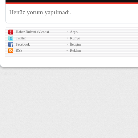
Henüz yorum yapılmadı.
Haber Bülteni eklentisi
Arşiv
Twitter
Künye
Facebook
İletişim
RSS
Reklam
7,486 µs