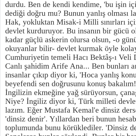
durdu. Ben de kendi kendime, 'bu işin iç
dediği doğru mu? Bunun yanlış olması l
Hak, yokluktan Misak-i Milli sınırları içi
devlet kurduruyor. Bu insanın bir gücü 
kadar güçlü askerin olursa olsun, -o günü
okuyanlar bilir- devlet kurmak öyle kolay
Cumhuriyetin temeli Hacı Bektâş-ı Veli D
Canlı şahidim Arife Ana... Ben bunları a
insanlar çıkıp diyor ki, 'Hoca yanlış konu
beyefendi sen doğrusunu konuş bakalım!
İngilizin ekmeğine yağ sürüyorsun, çana
Niye? İngiliz diyor ki, Türk milleti dev
lazım. Eğer Mustafa Kemal'e dinsiz ders
'dinsiz denir'. Yıllardan beri bunun hesab
toplumunda bunu körüklediler. 'Dinsiz dev