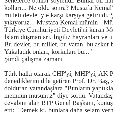
Senelerce bunlar söylendi. Bunlar bir har
kolları... Ne oldu sonra? Mustafa Kemal
milleti devletiyle karşı karşıya getirildi.
yıkıyoruz... Mustafa Kemal mümin - Müs
Türkiye Cumhuriyeti Devleti'ni kuran M
İslam düşmanları, İngiliz hayranları ve u
Bu devlet, bu millet, bu vatan, bu asker 
Yakaladık onları, korkuları bu..."
Şimdi çalışma zamanı
Türk halkı olarak CHP'yi, MHP'yi, AK Pa
denediklerini dile getiren Prof. Dr. Baş, 
dolduran vatandaşlara "Bunların yaptıkla
memnun musunuz" diye sordu. Vatandaşl
cevabını alan BTP Genel Başkanı, konu
etti: "Demek ki, bunlara daha selam ver