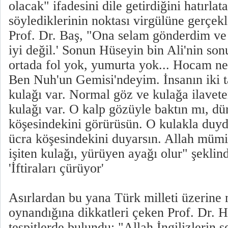
olacak" ifadesini dile getirdiğini hatırla
söylediklerinin noktası virgülüne gerçekle
Prof. Dr. Baş, "Ona selam gönderdim ve
iyi değil.' Sonun Hüseyin bin Ali'nin so
ortada fol yok, yumurta yok... Hocam ne
Ben Nuh'un Gemisi'ndeyim. İnsanın iki t
kulağı var. Normal göz ve kulağa ilavete
kulağı var. O kalp gözüyle baktın mı, d
köşesindekini görürüsün. O kulakla duy
ücra köşesindekini duyarsın. Allah mümi
işiten kulağı, yürüyen ayağı olur" şeklin
'İftiraları çürüyor'
Asırlardan bu yana Türk milleti üzerine
oynandığına dikkatleri çeken Prof. Dr. H
tespitlerde bulundu: "Allah İngilizlerin 