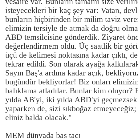
vesaire var. Bunların tamamı size verilir
isteyecekleri bir kaç şey var: Vatan, devle
bunların hiçbirinden bir milim taviz ve
elimizin tersiyle de atmak da doğru olma
ABD temsilcisine gönderdik. Ziyaret ön
değerlendirmem oldu. Üç saatlik bir gö
üçü de kelimesi noktasına kadar çıktı, d
tekrar edildi. Son olarak ayağa kalkılara
Sayın Baş'a ardına kadar açık, bekliyoru
bugündür bekliyorlar! Biz onları elimizin 
balıklama atladılar. Bunlar kim oluyor? 
yılda AB'yi, iki yılda ABD'yi geçmezse
yaparken de, sizi sıkboğaz etmeyeceğiz; b
eliniz balda olacak."
MEM dünyada baş tacı