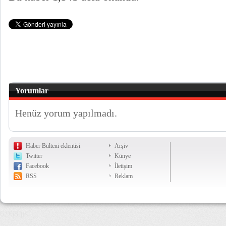
Yorumlar
Henüz yorum yapılmadı.
Haber Bülteni eklentisi
Arşiv
Twitter
Künye
Facebook
İletişim
RSS
Reklam
6,968 µs