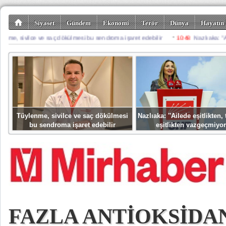
Siyaset
Gündem
Ekonomi
Terör
Dünya
Hayatın 
Kültür-Sanat
Bilim-Teknoloji
Gezi-Turizm
Spor
Misafir K
Tüylenme, sivilce ve saç dökülmesi
Nazlıaka: ''Ailede eşitlikten
bu sendroma işaret edebilir
eşitlikten vazgeçmiyor
FAZLA ANTİOKSİDA