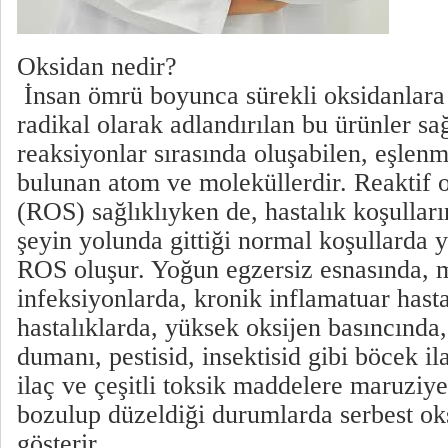
Oksidan nedir?
İnsan ömrü boyunca sürekli oksidanlara 
radikal olarak adlandırılan bu ürünler sağ
reaksiyonlar sırasında oluşabilen, eşlen
bulunan atom ve moleküllerdir. Reaktif o
(ROS) sağlıklıyken de, hastalık koşulları
şeyin yolunda gittiği normal koşullarda 
ROS oluşur. Yoğun egzersiz esnasında, 
infeksiyonlarda, kronik inflamatuar hastal
hastalıklarda, yüksek oksijen basıncında, 
dumanı, pestisid, insektisid gibi böcek il
ilaç ve çeşitli toksik maddelere maruziy
bozulup düzeldiği durumlarda serbest oks
gösterir.