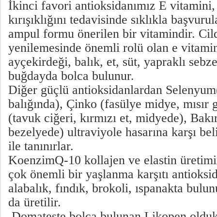
İkinci favori antioksidanımız E vitamini,
kırışıklığını tedavisinde sıklıkla başvurul
ampul formu önerilen bir vitamindir. Cil
yenilemesinde önemli rolü olan e vitami
ayçekirdeği, balık, et, süt, yapraklı sebz
buğdayda bolca bulunur.
Diğer güçlü antioksidanlardan Selenyum(
balığında), Çinko (fasülye midye, mısır
(tavuk ciğeri, kırmızı et, midyede), Bak
bezelyede) ultraviyole hasarına karşı bel
ile tanınırlar.
KoenzimQ-10 kollajen ve elastin üretimini
çok önemli bir yaşlanma karşıtı antioksi
alabalık, fındık, brokoli, ıspanakta bulu
da üretilir.
Domateste bolca bulunan Likopen oldukç