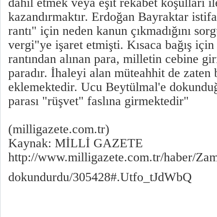
dahil etmek veya eşit rekabet koşulları 
kazandırmaktır. Erdoğan Bayraktar istif
rantı" için neden kanun çıkmadığını sorg
vergi"ye işaret etmişti. Kısaca bağış için
rantından alınan para, milletin cebine gi
paradır. İhaleyi alan müteahhit de zaten 
eklemektedir. Ucu Beytülmal'e dokundu
parası "rüşvet" faslına girmektedir"
(milligazete.com.tr)
Kaynak: MİLLİ GAZETE
http://www.milligazete.com.tr/haber/Z
dokundurdu/305428#.Utfo_tJdWbQ