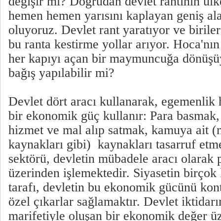
değişir mi? Doğrudan devlet rantının ül
hemen hemen yarısını kaplayan geniş al
oluyoruz. Devlet rant yaratıyor ve birile
bu ranta kestirme yollar arıyor. Hoca'nın
her kapıyı açan bir maymuncuğa dönüşüy
bağış yapılabilir mi?
Devlet dört aracı kullanarak, egemenlik 
bir ekonomik güç kullanır: Para basmak,
hizmet ve mal alıp satmak, kamuya ait (
kaynakları gibi) kaynakları tasarruf et
sektörü, devletin mübadele aracı olarak 
üzerinden işlemektedir. Siyasetin birçok k
tarafı, devletin bu ekonomik gücünü kon
özel çıkarlar sağlamaktır. Devlet iktidarı
marifetiyle oluşan bir ekonomik değer ü