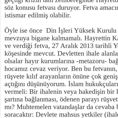
söz konusu fetvası duruyor. Fetva amacın
istismar edilmiş olabilir.
Öyle ise önce Din İşleri Yüksek Kurulu
mevzuya bigane kalmamalı. Hayrettin Ka
ve verdiği fetva, 27 Aralık 2013 tarihli Y
köşesinde mevcut. Devletten ihale alanla
olsalar hayır kurumlarına -metazoru- ba
hocamız cevaz veriyor. Ben bu fetvanın,
rüşvete kılıf arayanların önüne çok geniş
açtığını düşünüyorum. İslam hukukçuları
vermeli: Bir ihalenin veya hakedişin bir
şartına bağlanması, ödenen parayı rüşvet
mı? Muhtemelen vatandaşlar da cevaba b
soracaktır: Devlete mahsus yetkiler (iha