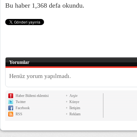
Bu haber 1,368 defa okundu.
Yorumlar
Henüz yorum yapılmadı.
Haber Bülteni eklentisi
Arşiv
Twitter
Künye
Facebook
İletişim
RSS
Reklam
6,330 µs