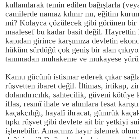
kullanılarak temin edilen bağışlarla (veya
camilerde namaz kılınır mı, eğitim kurum
mi? Kolayca çözülecek gibi görünen bir
maalesef bu kadar basit değil. Hayrettin 
kapıdan girince karşımıza devletin ekono
hüküm sürdüğü çok geniş bir alan çıkıyor
tanımadan muhakeme ve mukayese yürü
Kamu gücünü istismar ederek çıkar sağ
rüşvetten ibaret değil. İltimas, irtikap, z
dolandırıcılık, sahtecilik, güveni kötüye
iflas, resmî ihale ve alımlara fesat karışt
kaçakçılığı, hayalî ihracat, gümrük kaçakç
tıpkı rüşvet gibi devlete ait bir yetkiyi s
işlenebilir. Amacınız hayır işlemek olunc