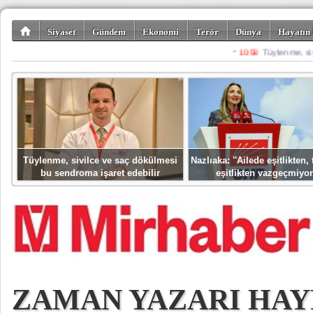
Siyaset
Gündem
Ekonomi
Terör
Dünya
Hayatın 
Kültür-Sanat
Bilim-Teknoloji
Gezi-Turizm
Spor
Misafir K
Tüylenme, sivilce ve saç dökülmesi
Nazlıaka: ''Ailede eşitlikten
bu sendroma işaret edebilir
eşitlikten vazgeçmiyor
ZAMAN YAZARI HAY