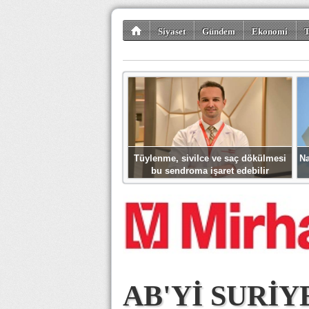
Siyaset
Gündem
Ekonomi
T
Kültür-Sanat
Bilim-Teknoloji
Gezi-Tu
Tüylenme, sivilce ve saç dökülmesi
Na
bu sendroma işaret edebilir
AB'Yİ SURİY