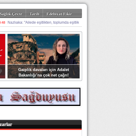
Sağlık-Çevre
Tarih
Edebiyat-Fikir
Gaiplik davaları için Adalet
Bakanlığı’na çok net çağrı!
zarlar