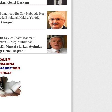
ları Genel Başkanı
 Somuncuoğlu Gök Kubbede Hoş
Seda Bırakarak Hakk'a Yürüdü
i Gürgür
rli Devlet Adamı Rahmetli
rslan Türkeş'in Ardından
.Dr.Mustafa Erkal-Aydınlar
ı Genel Başkanı