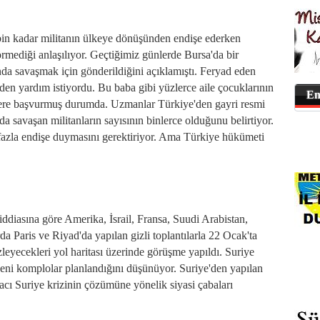
bin kadar militanın ülkeye dönüşünden endişe ederken
mediği anlaşılıyor. Geçtiğimiz günlerde Bursa'da bir
nda savaşmak için gönderildiğini açıklamıştı. Feryad eden
erden yardım istiyordu. Bu baba gibi yüzlerce aile çocuklarının
En
lere başvurmuş durumda. Uzmanlar Türkiye'den gayri resmi
nda savaşan militanların sayısının binlerce olduğunu belirtiyor.
zla endişe duymasını gerektiriyor. Ama Türkiye hükümeti
diasına göre Amerika, İsrail, Fransa, Suudi Arabistan,
da Paris ve Riyad'da yapılan gizli toplantılarla 22 Ocak'ta
leyecekleri yol haritası üzerinde görüşme yapıldı. Suriye
yeni komplolar planlandığını düşünüyor. Suriye'den yapılan
acı Suriye krizinin çözümüne yönelik siyasi çabaları