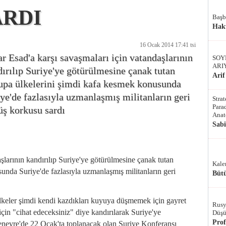
ARDI
Başb
Hak
16 Ocak 2014 17:41 tsi
r Esad'a karşı savaşmaları için vatandaşlarının
SOY
ARI
ırılıp Suriye'ye götürülmesine çanak tutan
Arif
upa ülkelerini şimdi kafa kesmek konusunda
ye'de fazlasıyla uzmanlaşmış militanların geri
Stra
Parad
üş korkusu sardı
Anat
Sab
şlarının kandırılıp Suriye'ye götürülmesine çanak tutan
Kale
unda Suriye'de fazlasıyla uzmanlaşmış militanların geri
Bütü
lkeler şimdi kendi kazdıkları kuyuya düşmemek için gayret
Rusy
için "cihat edeceksiniz" diye kandırılarak Suriye'ye
Düşü
Pro
Cenevre'de 22 Ocak'ta toplanacak olan Suriye Konferansı