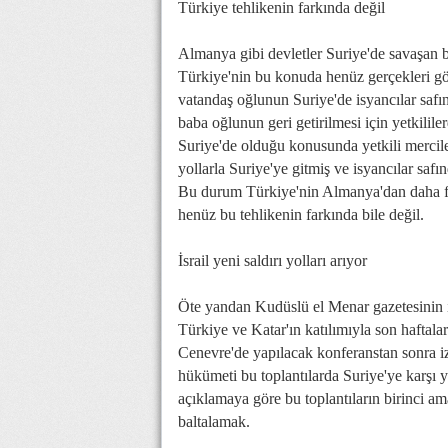
Türkiye tehlikenin farkında değil
Almanya gibi devletler Suriye'de savaşan 
Türkiye'nin bu konuda henüz gerçekleri gör
vatandaş oğlunun Suriye'de isyancılar safı
baba oğlunun geri getirilmesi için yetkilil
Suriye'de olduğu konusunda yetkili merci
yollarla Suriye'ye gitmiş ve isyancılar safı
Bu durum Türkiye'nin Almanya'dan daha fa
henüz bu tehlikenin farkında bile değil.
İsrail yeni saldırı yolları arıyor
Öte yandan Kudüslü el Menar gazetesinin id
Türkiye ve Katar'ın katılımıyla son haftalar
Cenevre'de yapılacak konferanstan sonra iz
hükümeti bu toplantılarda Suriye'ye karşı 
açıklamaya göre bu toplantıların birinci am
baltalamak.