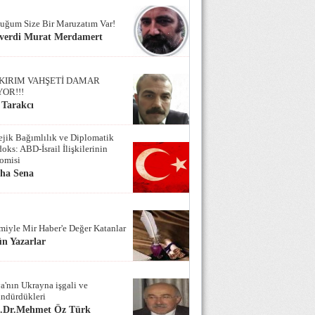
uğum Size Bir Maruzatım Var!
verdi Murat Merdamert
KIRIM VAHŞETİ DAMAR
YOR!!!
 Tarakcı
tejik Bağımlılık ve Diplomatik
oks: ABD-İsrail İlişkilerinin
omisi
iha Sena
miyle Mir Haber'e Değer Katanlar
n Yazarlar
a'nın Ukrayna işgali ve
ndürdükleri
f.Dr.Mehmet Öz Türk