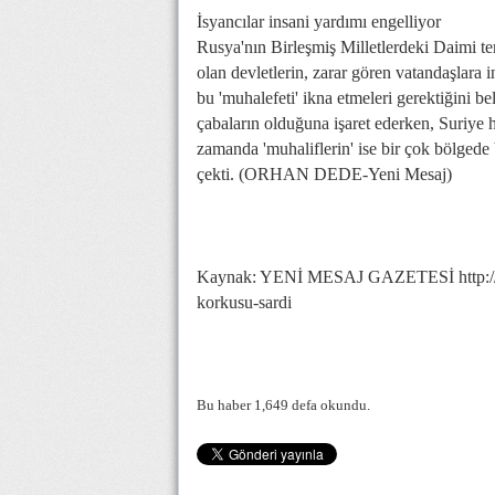
İsyancılar insani yardımı engelliyor
Rusya'nın Birleşmiş Milletlerdeki Daimi te
olan devletlerin, zarar gören vatandaşlara 
bu 'muhalefeti' ikna etmeleri gerektiğini b
çabaların olduğuna işaret ederken, Suriye h
zamanda 'muhaliflerin' ise bir çok bölgede 
çekti. (ORHAN DEDE-Yeni Mesaj)
Kaynak: YENİ MESAJ GAZETESİ http://ww
korkusu-sardi
Bu haber 1,649 defa okundu.