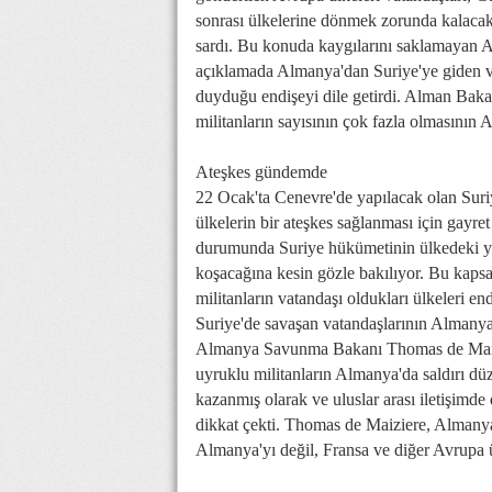
sonrası ülkelerine dönmek zorunda kalacak
sardı. Bu konuda kaygılarını saklamayan
açıklamada Almanya'dan Suriye'ye giden ve
duyduğu endişeyi dile getirdi. Alman Baka
militanların sayısının çok fazla olmasının
Ateşkes gündemde
22 Ocak'ta Cenevre'de yapılacak olan Sur
ülkelerin bir ateşkes sağlanması için gayre
durumunda Suriye hükümetinin ülkedeki yab
koşacağına kesin gözle bakılıyor. Bu kapsa
militanların vatandaşı oldukları ülkeleri 
Suriye'de savaşan vatandaşlarının Almanya
Almanya Savunma Bakanı Thomas de Maizie
uyruklu militanların Almanya'da saldırı 
kazanmış olarak ve uluslar arası iletişimde
dikkat çekti. Thomas de Maiziere, Almany
Almanya'yı değil, Fransa ve diğer Avrupa ü