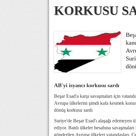
KORKUSU S
Beşa
kand
Avr
Suri
dön
AB'yi isyancı korkusu sardı
Beşar Esad'a karşı savaşmaları için vatanda
Avrupa ülkelerini şimdi kafa kesmek konus
dönüş korkusu sardı
Suriye'de Beşar Esad'ı alaşağı edemeyen ü
ediyor. Batılı ülkeler hesabına savaşmaları 
gönderilen Avrupa ülkeleri vatandaşları, 