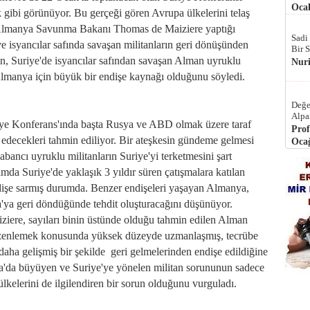
Ocak
 gibi görünüyor. Bu gerçeği gören Avrupa ülkelerini telaş
 Almanya Savunma Bakanı Thomas de Maiziere yaptığı
Sadi
 isyancılar safında savaşan militanların geri dönüşünden
Bir 
n, Suriye'de isyancılar safından savaşan Alman uyruklu
Nur
 Almanya için büyük bir endişe kaynağı olduğunu söyledi.
Değe
Alpa
iye Konferans'ında başta Rusya ve ABD olmak üzere taraf
Prof
t edecekleri tahmin ediliyor. Bir ateşkesin gündeme gelmesi
Ocağ
ancı uyruklu militanların Suriye'yi terketmesini şart
mda Suriye'de yaklaşık 3 yıldır süren çatışmalara katılan
endişe sarmış durumda. Benzer endişeleri yaşayan Almanya,
'ya geri döndüğünde tehdit oluşturacağını düşünüyor.
re, sayıları binin üstünde olduğu tahmin edilen Alman
düzenlemek konusunda yüksek düzeyde uzmanlaşmış, tecrübe
 daha gelişmiş bir şekilde geri gelmelerinden endişe edildiğine
a'da büyüyen ve Suriye'ye yönelen militan sorununun sadece
lkelerini de ilgilendiren bir sorun olduğunu vurguladı.