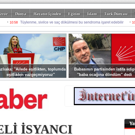
erör
Dünya
Hayatın İçinden
Eğitim
İslam
Türk Dünyası
rizm
Spor
Misafir Kalem
Foto Galeriler
zlıaka: ''Ailede eşitlikten, toplumda
Babasının partisinden istifa edip
eşitlikten vazgeçmiyoruz''
''baba ocağına döndüm'' dedi
Ya
ELİ İSYANCI