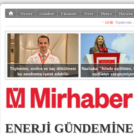
Siyaset
Gündem
Ekonomi
Terör
Dünya
Hayatın 
Kültür-Sanat
Bilim-Teknoloji
Gezi-Turizm
Spor
Misafir K
Tüylenme, sivilce ve saç dökülmesi
Nazlıaka: ''Ailede eşitlikten
bu sendroma işaret edebilir
eşitlikten vazgeçmiyor
ENERJİ GÜNDEMİNE