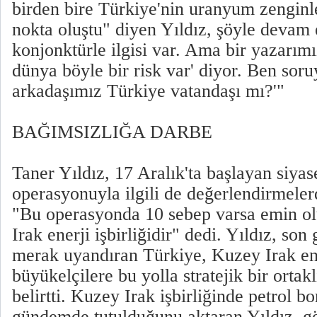
birden bire Türkiye'nin uranyum zenginleş
nokta oluştu" diyen Yıldız, şöyle devam 
konjonktürle ilgisi var. Ama bir yazarımı
dünya böyle bir risk var' diyor. Ben sor
arkadaşımız Türkiye vatandaşı mı?'"
BAĞIMSIZLIĞA DARBE
Taner Yıldız, 17 Aralık'ta başlayan siyas
operasyonuyla ilgili de değerlendirmeler
"Bu operasyonda 10 sebep varsa emin ol
Irak enerji işbirliğidir" dedi. Yıldız, so
merak uyandıran Türkiye, Kuzey Irak ener
büyükelçilere bu yolla stratejik bir ortak
belirtti. Kuzey Irak işbirliğinde petrol bo
gündemde tutulduğunu aktaran Yıldız, g