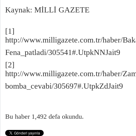
Kaynak: MİLLİ GAZETE
[1]
http://www.milligazete.com.tr/haber/Bak
Fena_patladi/305541#.UtpkNNJait9
[2]
http://www.milligazete.com.tr/haber/Z
bomba_cevabi/305697#.UtpkZdJait9
Bu haber 1,492 defa okundu.