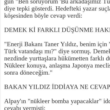
gün "Ben soruyorum 'Bu arkadaşımız Tü
diye tepki gösterdi. Hedefteki yazar su
köşesinden böyle cevap verdi:
DEMEK Kİ FARKLI DÜŞÜNME HAK
"Enerji Bakanı Taner Yıldız, benim için
Türk vatandaşı mı?" diye sormuş. Demek
nezdinde yurttaşlara hükümetten farklı 
Nükleer konuya, anlaşma Japonya mecli
sonra döneceğim."
BAKAN YILDIZ İDDİAYA NE CEVAP
Alpay'ın "nükleer bomba yapacaklar" idd
cevabı vermişti: