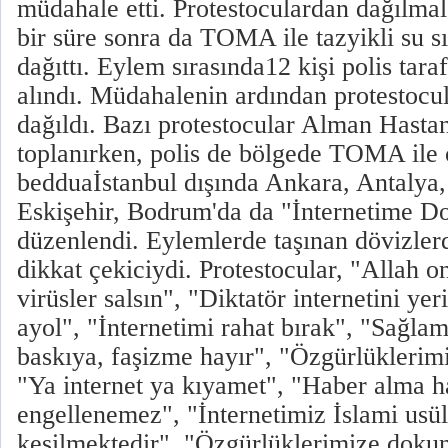
müdahale etti. Protestoculardan dağılmala
bir süre sonra da TOMA ile tazyikli su sı
dağıttı. Eylem sırasında12 kişi polis tara
alındı. Müdahalenin ardından protestocul
dağıldı. Bazı protestocular Alman Hastan
toplanırken, polis de bölgede TOMA ile 
bedduaİstanbul dışında Ankara, Antalya,
Eskişehir, Bodrum'da da "İnternetime D
düzenlendi. Eylemlerde taşınan dövizlerd
dikkat çekiciydi. Protestocular, "Allah on
virüsler salsın", "Diktatör internetini ye
ayol", "İnternetimi rahat bırak", "Sağla
baskıya, faşizme hayır", "Özgürlükleri
"Ya internet ya kıyamet", "Haber alma 
engellenemez", "İnternetimiz İslami usül
kesilmektedir", "Özgürlüklerimize doku