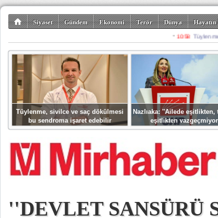
Siyaset
Gündem
Ekonomi
Terör
Dünya
Hayatın 
Kültür-Sanat
Bilim-Teknoloji
Gezi-Turizm
Spor
Misafir K
Tüylenme, sivilce ve saç dökülmesi
Nazlıaka: ''Ailede eşitlikten
bu sendroma işaret edebilir
eşitlikten vazgeçmiyor
''DEVLET SANSÜRÜ S