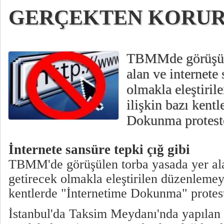
GERÇEKTEN KORUR
TBMMde görüşül
alan ve internete
olmakla eleştiri
ilişkin bazı kentl
Dokunma protest
İnternete sansüre tepki çığ gibi
TBMM'de görüşülen torba yasada yer ala
getirecek olmakla eleştirilen düzenlemeye
kentlerde "İnternetime Dokunma" protest
İstanbul'da Taksim Meydanı'nda yapılan 