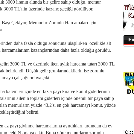
k 3000 liranın altında bir gelire sahip olduğu, memur
ylık 3000 TL'nin üzerinde kazanç geçtiği görülüyor.
 Başı Çekiyor, Memurlar Zorunlu Harcamaları İçin
or
En
erinden daha fazla olduğu sonucuna ulaşılırken özellikle alt
n harcamalarının kazançlarından daha fazla olduğu görüldü.
geliri 3000 TL ve üzerinde iken aylık harcama tutarı 3000 TL
ak belirlendi. Düşük gelir gruplarındakilerin ise zorunlu
amaya çalıştığı ortaya çıktı.
a kalemleri içinde en fazla payı kira ve konut giderlerinin
malarının ailenin toplam giderleri içinde önemli bir paya sahip
ılan memurların yüzde 43,2'si en çok harcamayı konut, yüzde
kleştirdiğini belirtti.
n az payı giyinme harcamalarına ayırdıkları, ardından da ev
rının geldiği ortaya çıktı. Buna göre memurların zorunlu