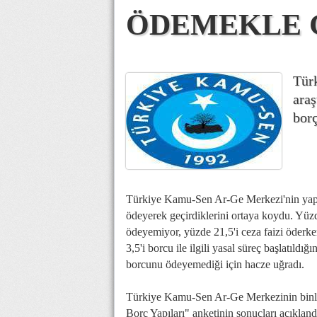
ÖDEMEKLE 
Tür
araş
borç
Türkiye Kamu-Sen Ar-Ge Merkezi'nin yaptığ
ödeyerek geçirdiklerini ortaya koydu. Yüz
ödeyemiyor, yüzde 21,5'i ceza faizi öderk
3,5'i borcu ile ilgili yasal süreç başlatıldığ
borcunu ödeyemediği için hacze uğradı.
Türkiye Kamu-Sen Ar-Ge Merkezinin binle
Borç Yapıları" anketinin sonuçları açıkland