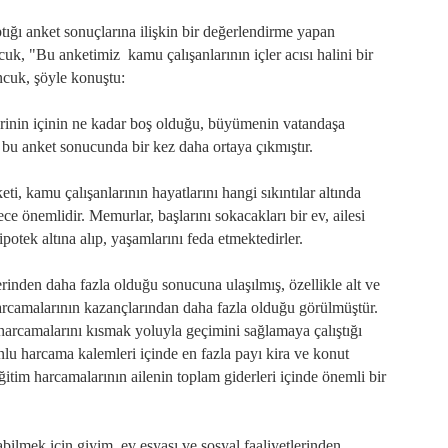
ı anket sonuçlarına ilişkin bir değerlendirme yapan
, "Bu anketimiz kamu çalışanlarının içler acısı halini bir
ncuk, şöyle konuştu:
inin içinin ne kadar boş olduğu, büyümenin vatandaşa
bu anket sonucunda bir kez daha ortaya çıkmıştır.
i, kamu çalışanlarının hayatlarını hangi sıkıntılar altında
e önemlidir. Memurlar, başlarını sokacakları bir ev, ailesi
ipotek altına alıp, yaşamlarını feda etmektedirler.
rinden daha fazla olduğu sonucuna ulaşılmış, özellikle alt ve
arcamalarının kazançlarından daha fazla olduğu görülmüştür.
 harcamalarını kısmak yoluyla geçimini sağlamaya çalıştığı
nlu harcama kalemleri içinde en fazla payı kira ve konut
 eğitim harcamalarının ailenin toplam giderleri içinde önemli bir
abilmek için giyim, ev eşyası ve sosyal faaliyetlerinden