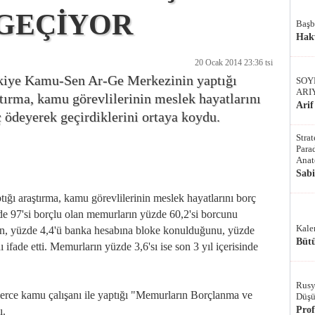
GEÇİYOR
Başb
Hak
20 Ocak 2014 23:36 tsi
kiye Kamu-Sen Ar-Ge Merkezinin yaptığı
SOY
ARI
tırma, kamu görevlilerinin meslek hayatlarını
Arif
 ödeyerek geçirdiklerini ortaya koydu.
Stra
Parad
Anat
Sab
ı araştırma, kamu görevlilerinin meslek hayatlarını borç
de 97'si borçlu olan memurların yüzde 60,2'si borcunu
Kale
en, yüzde 4,4'ü banka hesabına bloke konulduğunu, yüzde
Bütü
ını ifade etti. Memurların yüzde 3,6'sı ise son 3 yıl içerisinde
Rusy
rce kamu çalışanı ile yaptığı "Memurların Borçlanma ve
Düşü
Pro
ı.