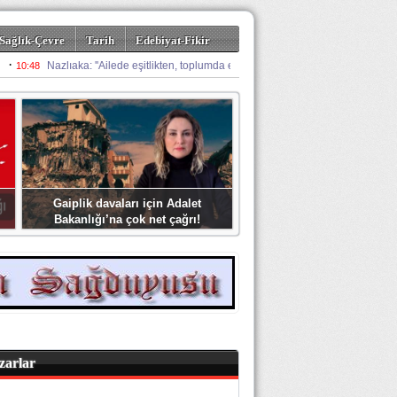
Sağlık-Çevre
Tarih
Edebiyat-Fikir
Gaiplik davaları için Adalet
Bakanlığı’na çok net çağrı!
zarlar