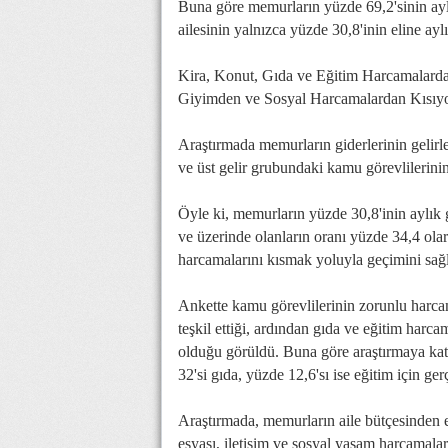
Buna göre memurların yüzde 69,2'sinin aylı
ailesinin yalnızca yüzde 30,8'inin eline a
Kira, Konut, Gıda ve Eğitim Harcamalarda
Giyimden ve Sosyal Harcamalardan Kısıy
Araştırmada memurların giderlerinin gelirl
ve üst gelir grubundaki kamu görevlilerini
Öyle ki, memurların yüzde 30,8'inin aylık 
ve üzerinde olanların oranı yüzde 34,4 olar
harcamalarını kısmak yoluyla geçimini sağl
Ankette kamu görevlilerinin zorunlu harcam
teşkil ettiği, ardından gıda ve eğitim harca
olduğu görüldü. Buna göre araştırmaya kat
32'si gıda, yüzde 12,6'sı ise eğitim için gerçe
Araştırmada, memurların aile bütçesinden e
eşyası, iletişim ve sosyal yaşam harcamala