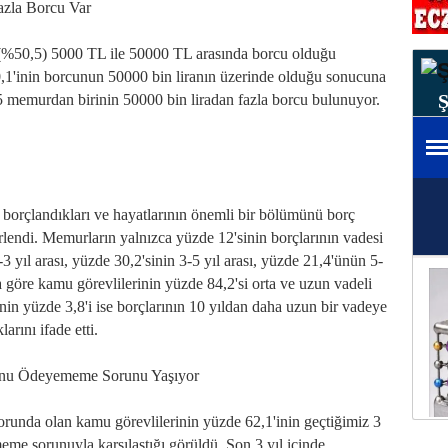
azla Borcu Var
n (%50,5) 5000 TL ile 50000 TL arasında borcu olduğu
,1'inin borcunun 50000 bin liranın üzerinde olduğu sonucuna
r 5 memurdan birinin 50000 bin liradan fazla borcu bulunuyor.
 borçlandıkları ve hayatlarının önemli bir bölümünü borç
lendi. Memurların yalnızca yüzde 12'sinin borçlarının vadesi
3 yıl arası, yüzde 30,2'sinin 3-5 yıl arası, yüzde 21,4'ünün 5-
a göre kamu görevlilerinin yüzde 84,2'si orta ve uzun vadeli
nin yüzde 3,8'i ise borçlarının 10 yıldan daha uzun bir vadeye
arını ifade etti.
cunu Ödeyememe Sorunu Yaşıyor
runda olan kamu görevlilerinin yüzde 62,1'inin geçtiğimiz 3
meme sorunuyla karşılaştığı görüldü. Son 3 yıl içinde