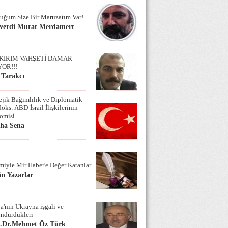
uğum Size Bir Maruzatım Var!
verdi Murat Merdamert
KIRIM VAHŞETİ DAMAR
YOR!!!
 Tarakcı
tejik Bağımlılık ve Diplomatik
oks: ABD-İsrail İlişkilerinin
omisi
iha Sena
miyle Mir Haber'e Değer Katanlar
n Yazarlar
a'nın Ukrayna işgali ve
ndürdükleri
f.Dr.Mehmet Öz Türk