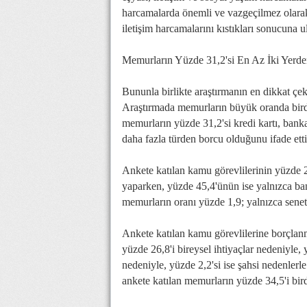
harcamalarda önemli ve vazgeçilmez olarak 
iletişim harcamalarını kıstıkları sonucuna ul
Memurların Yüzde 31,2'si En Az İki Yerd
Bununla birlikte araştırmanın en dikkat çe
Araştırmada memurların büyük oranda birde
memurların yüzde 31,2'si kredi kartı, banka 
daha fazla türden borcu olduğunu ifade ett
Ankete katılan kamu görevlilerinin yüzde 21
yaparken, yüzde 45,4'ünün ise yalnızca bank
memurların oranı yüzde 1,9; yalnızca senet k
Ankete katılan kamu görevlilerine borçlanm
yüzde 26,8'i bireysel ihtiyaçlar nedeniyle,
nedeniyle, yüzde 2,2'si ise şahsi nedenlerl
ankete katılan memurların yüzde 34,5'i bi