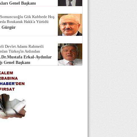
ları Genel Başkanı
 Somuncuoğlu Gök Kubbede Hoş
Seda Bırakarak Hakk'a Yürüdü
i Gürgür
rli Devlet Adamı Rahmetli
rslan Türkeş'in Ardından
.Dr.Mustafa Erkal-Aydınlar
ı Genel Başkanı