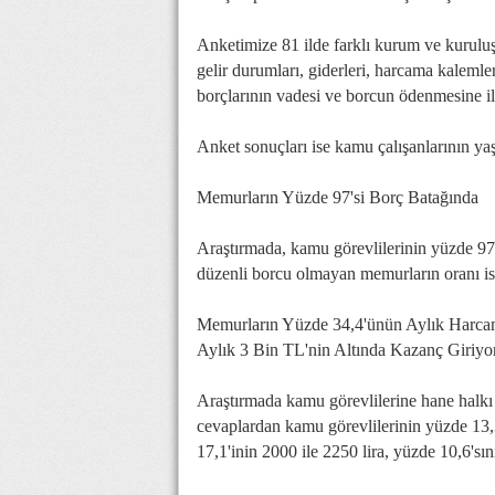
Anketimize 81 ilde farklı kurum ve kurulu
gelir durumları, giderleri, harcama kalemler
borçlarının vadesi ve borcun ödenmesine ili
Anket sonuçları ise kamu çalışanlarının yaşa
Memurların Yüzde 97'si Borç Batağında
Araştırmada, kamu görevlilerinin yüzde 97'
düzenli borcu olmayan memurların oranı
Memurların Yüzde 34,4'ünün Aylık Harcam
Aylık 3 Bin TL'nin Altında Kazanç Giriyo
Araştırmada kamu görevlilerine hane halkı t
cevaplardan kamu görevlilerinin yüzde 13,3
17,1'inin 2000 ile 2250 lira, yüzde 10,6'sın