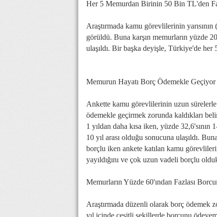
Her 5 Memurdan Birinin 50 Bin TL'den F
Araştırmada kamu görevlilerinin yarısını
görüldü. Buna karşın memurların yüzde 20
ulaşıldı. Bir başka deyişle, Türkiye'de he
Memurun Hayatı Borç Ödemekle Geçiyor
Ankette kamu görevlilerinin uzun sürelerle
ödemekle geçirmek zorunda kaldıkları belir
1 yıldan daha kısa iken, yüzde 32,6'sının 1-
10 yıl arası olduğu sonucuna ulaşıldı. Bun
borçlu iken ankete katılan kamu görevlileri
yayıldığını ve çok uzun vadeli borçlu oldukl
Memurların Yüzde 60'ından Fazlası Bor
Araştırmada düzenli olarak borç ödemek zo
yıl içinde çeşitli şekillerde borcunu ödeye