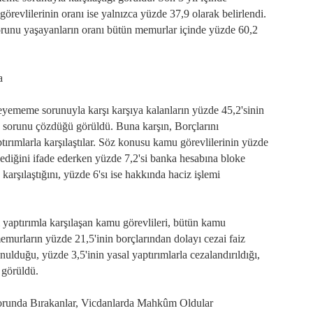
evlilerinin oranı ise yalnızca yüzde 37,9 olarak belirlendi.
orunu yaşayanların oranı bütün memurlar içinde yüzde 60,2
ya
deyememe sorunuyla karşı karşıya kalanların yüzde 45,2'sinin
e sorunu çözdüğü görüldü. Buna karşın, Borçlarını
ırımlarla karşılaştılar. Söz konusu kamu görevlilerinin yüzde
z ödediğini ifade ederken yüzde 7,2'si banka hesabına bloke
karşılaştığını, yüzde 6'sı ise hakkında haciz işlemi
 yaptırımla karşılaşan kamu görevlileri, bütün kamu
emurların yüzde 21,5'inin borçlarından dolayı cezai faiz
ulduğu, yüzde 3,5'inin yasal yaptırımlarla cezalandırıldığı,
 görüldü.
unda Bırakanlar, Vicdanlarda Mahkûm Oldular