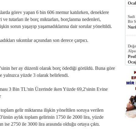
Ocak
şlarda görev yapan 6 bin 606 memur katılırken, deneklere
Sadi
i ve tutarları ile borç miktarları, borçlanma nedenleri,
Bir 
şkin sorun yaşayıp yaşamadıklarına dair sorular yöneltildi.
Nur
dıkları sıkıntılar açısından son derece çarpıcı.
Değe
Alpa
Prof
Ocağ
sinin her ay düzenli olarak borç ödediği görüldü. Buna göre
 ise yalnızca yüzde 3 olarak belirlendi.
ası 3 Bin TL'nin Üzerinde iken Yüzde 69,2'sinin Evine
r
oplam gelir miktarına ilişkin yöneltilen soruya verilen
'ünün aylık toplam gelirinin 1750 ile 2000 lira, yüzde
ın ise 2750 ile 3000 lira arasında olduğu ortaya çıktı.