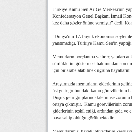
Türkiye Kamu-Sen Ar-Ge Merkezi'nin yaptığ
Konfederasyon Genel Başkanı İsmail Koncuk
kez daha gözler önüne sermiştir" dedi. Ko
"Dünya'nın 17. büyük ekonomisi söylemler
yansımadığı, Türkiye Kamu-Sen'in yaptığı 
Memurların borçlanma ve borç yapıları anket
sürdüklerini göstermesi bakımından son drec
için bir araba alabilmek uğruna hayatlarını 
Araştırmada memurların giderlerinin gelirle
üst gelir grubundaki kamu görevlilerinin h
Düşük gelir gruplarındakilerin ise zorunlu
ortaya çıkmıştır. Kamu görevlilerinin zoru
giderlerinin teşkil ettiği, ardından gıda ve
paya sahip olduğu görülmektedir.
Memurlarımız, hayati ihtiyaçlarını karşılay