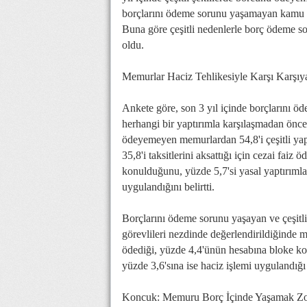
borçlarını ödeme sorunu yaşamayan kamu gör
Buna göre çeşitli nedenlerle borç ödeme s
oldu.
Memurlar Haciz Tehlikesiyle Karşı Karşı
Ankete göre, son 3 yıl içinde borçlarını ö
herhangi bir yaptırımla karşılaşmadan önc
ödeyemeyen memurlardan 54,8'i çeşitli yapt
35,8'i taksitlerini aksattığı için cezai fai
konulduğunu, yüzde 5,7'si yasal yaptırımla 
uygulandığını belirtti.
Borçlarını ödeme sorunu yaşayan ve çeşitli
görevlileri nezdinde değerlendirildiğinde m
ödediği, yüzde 4,4'ünün hesabına bloke kon
yüzde 3,6'sına ise haciz işlemi uygulandığı
Koncuk: Memuru Borç İçinde Yaşamak Zor