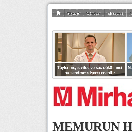
Siyaset
Gündem
Ekonomi
T
Kültür-Sanat
Bilim-Teknoloji
Gezi-Tu
Tüylenme, sivilce ve saç dökülmesi
Na
bu sendroma işaret edebilir
MEMURUN H