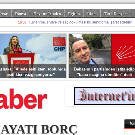
erör
Dünya
Hayatın İçinden
Eğitim
İslam
Türk Dünyası
rizm
Spor
Misafir Kalem
Foto Galeriler
zlıaka: ''Ailede eşitlikten, toplumda
Babasının partisinden istifa edip
eşitlikten vazgeçmiyoruz''
''baba ocağına döndüm'' dedi
Ya
AYATI BORÇ