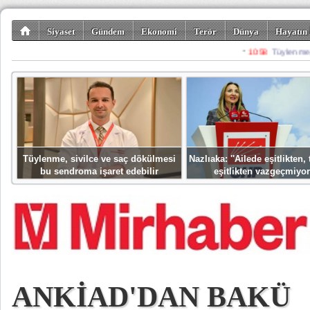
Siyaset
Gündem
Ekonomi
Terör
Dünya
Hayatın 
Kültür-Sanat
Bilim-Teknoloji
Gezi-Turizm
Spor
Misafir K
Tüylenme, sivilce ve saç dökülmesi
Nazlıaka: ''Ailede eşitlikten
bu sendroma işaret edebilir
eşitlikten vazgeçmiyor
ANKİAD'DAN BAKÜ