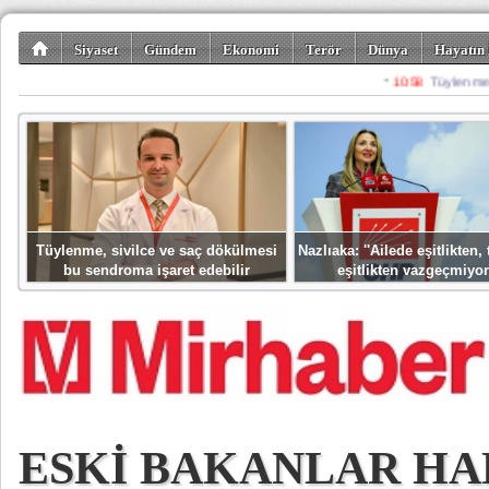
Siyaset
Gündem
Ekonomi
Terör
Dünya
Hayatın 
Kültür-Sanat
Bilim-Teknoloji
Gezi-Turizm
Spor
Misafir K
Tüylenme, sivilce ve saç dökülmesi
Nazlıaka: ''Ailede eşitlikten
bu sendroma işaret edebilir
eşitlikten vazgeçmiyor
ESKİ BAKANLAR H