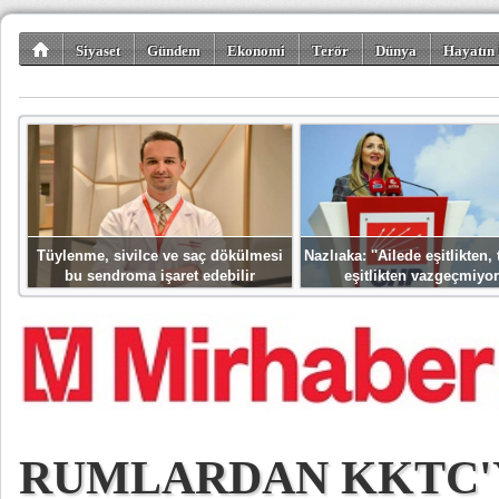
Siyaset
Gündem
Ekonomi
Terör
Dünya
Hayatın 
Kültür-Sanat
Bilim-Teknoloji
Gezi-Turizm
Spor
Misafir K
Tüylenme, sivilce ve saç dökülmesi
Nazlıaka: ''Ailede eşitlikten
bu sendroma işaret edebilir
eşitlikten vazgeçmiyor
RUMLARDAN KKTC'