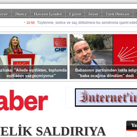
erör
Dünya
Hayatın İçinden
Eğitim
İslam
Türk Dünyası
rizm
Spor
Misafir Kalem
Foto Galeriler
zlıaka: ''Ailede eşitlikten, toplumda
Babasının partisinden istifa edip
eşitlikten vazgeçmiyoruz''
''baba ocağına döndüm'' dedi
Ya
ELİK SALDIRIYA