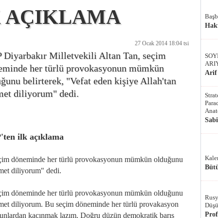
K AÇIKLAMA
Başb
Hak
27 Ocak 2014 18:04 tsi
 Diyarbakır Milletvekili Altan Tan, seçim
SOY
ARI
eminde her türlü provokasyonun mümkün
Arif
ğunu belirterek, "Vefat eden kişiye Allah'tan
met diliyorum" dedi.
Stra
Parad
Anat
Sab
P'ten ilk açıklama
Kale
seçim döneminde her türlü provokasyonun mümkün olduğunu
Bütü
hmet diliyorum" dedi.
seçim döneminde her türlü provokasyonun mümkün olduğunu
Rusy
rahmet diliyorum. Bu seçim döneminde her türlü provakasyon
Düşü
Pro
 Bunlardan kaçınmak lazım. Doğru düzün demokratik barış