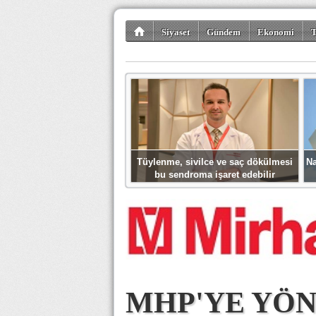
Siyaset
Gündem
Ekonomi
T
Kültür-Sanat
Bilim-Teknoloji
Gezi-Tu
Tüylenme, sivilce ve saç dökülmesi
Na
bu sendroma işaret edebilir
MHP'YE YÖN