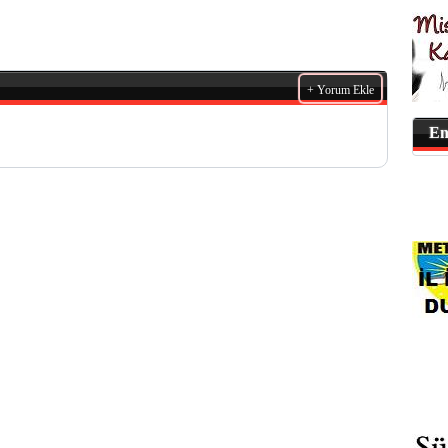
+ Yorum Ekle
En