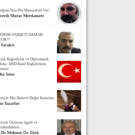
uğum Size Bir Maruzatım Var!
verdi Murat Merdamert
KIRIM VAHŞETİ DAMAR
YOR!!!
 Tarakcı
tejik Bağımlılık ve Diplomatik
oks: ABD-İsrail İlişkilerinin
omisi
iha Sena
miyle Mir Haber'e Değer Katanlar
n Yazarlar
a'nın Ukrayna işgali ve
ndürdükleri
f.Dr.Mehmet Öz Türk