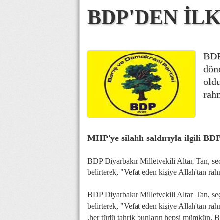
BDP'DEN İL
BDP
dön
oldu
rah
MHP'ye silahlı saldırıyla ilgili BD
BDP Diyarbakır Milletvekili Altan Tan, 
belirterek, "Vefat eden kişiye Allah'tan ra
BDP Diyarbakır Milletvekili Altan Tan, 
belirterek, "Vefat eden kişiye Allah'tan 
,her türlü tahrik bunların hepsi mümkün.