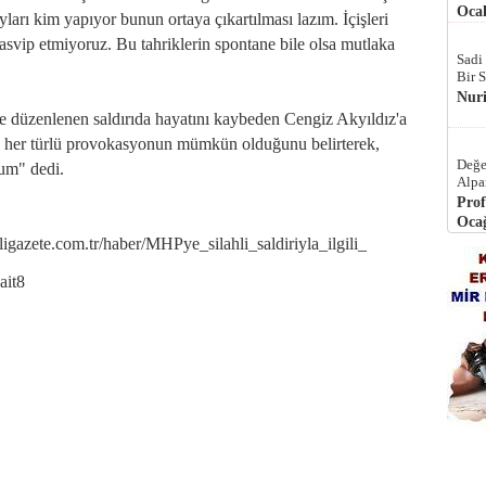
Ocak
yları kim yapıyor bunun ortaya çıkartılması lazım. İçişleri
tasvip etmiyoruz. Bu tahriklerin spontane bile olsa mutlaka
Sadi
Bir 
Nur
 düzenlenen saldırıda hayatını kaybeden Cengiz Akyıldız'a
e her türlü provokasyonun mümkün olduğunu belirterek,
Değe
rum" dedi.
Alpa
Prof
Ocağ
zete.com.tr/haber/MHPye_silahli_saldiriyla_ilgili_
ait8