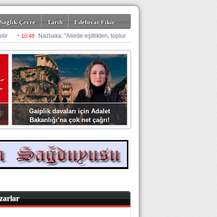
Sağlık-Çevre
Tarih
Edebiyat-Fikir
Gaiplik davaları için Adalet
Bakanlığı’na çok net çağrı!
zarlar