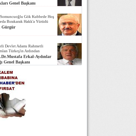
ları Genel Başkanı
 Somuncuoğlu Gök Kubbede Hoş
Seda Bırakarak Hakk'a Yürüdü
i Gürgür
rli Devlet Adamı Rahmetli
rslan Türkeş'in Ardından
.Dr.Mustafa Erkal-Aydınlar
ı Genel Başkanı