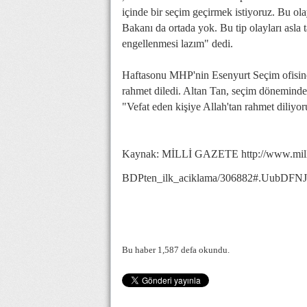
içinde bir seçim geçirmek istiyoruz. Bu ola
Bakanı da ortada yok. Bu tip olayları asla 
engellenmesi lazım" dedi.
Haftasonu MHP'nin Esenyurt Seçim ofisine
rahmet diledi. Altan Tan, seçim dönemind
"Vefat eden kişiye Allah'tan rahmet diliyo
Kaynak: MİLLİ GAZETE http://www.milliga
BDPten_ilk_aciklama/306882#.UubDFNJ
Bu haber 1,587 defa okundu.