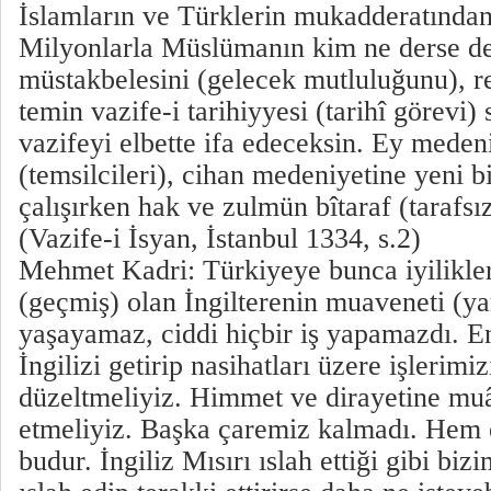
İslamların ve Türklerin mukadderatından 
Milyonlarla Müslümanın kim ne derse de
müstakbelesini (gelecek mutluluğunu), re
temin vazife-i tarihiyyesi (tarihî görevi) 
vazifeyi elbette ifa edeceksin. Ey meden
(temsilcileri), cihan medeniyetine yeni 
çalışırken hak ve zulmün bîtaraf (tarafsız
(Vazife-i İsyan, İstanbul 1334, s.2)
Mehmet Kadri: Türkiyeye bunca iyilikle
(geçmiş) olan İngilterenin muaveneti (y
yaşayamaz, ciddi hiçbir iş yapamazdı. En
İngilizi getirip nasihatları üzere işlerim
düzeltmeliyiz. Himmet ve dirayetine mu
etmeliyiz. Başka çaremiz kalmadı. Hem
budur. İngiliz Mısırı ıslah ettiği gibi b