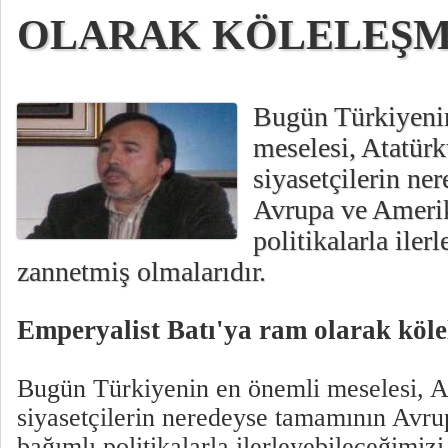
OLARAK KÖLELEŞ
Bugün Türkiyeni
meselesi, Atatürk
siyasetçilerin n
Avrupa ve Amerik
politikalarla iler
zannetmiş olmalarıdır.
Emperyalist Batı'ya ram olarak köl
Bugün Türkiyenin en önemli meselesi, At
siyasetçilerin neredeyse tamamının Avru
bağımlı politikalarla ilerleyebileceğimiz