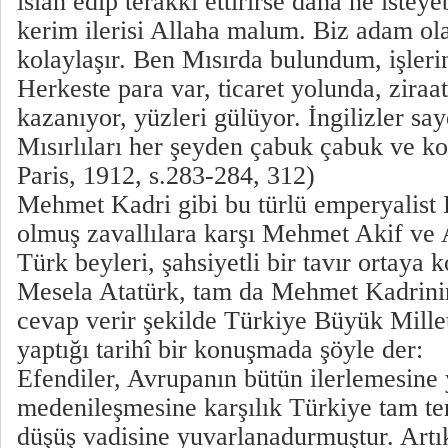
ıslah edip terakki ettirirse daha ne isteye
kerim ilerisi Allaha malum. Biz adam ol
kolaylaşır. Ben Mısırda bulundum, işler
Herkeste para var, ticaret yolunda, ziraat 
kazanıyor, yüzleri gülüyor. İngilizler sa
Mısırlıları her şeyden çabuk çabuk ve kol
Paris, 1912, s.283-284, 312)
Mehmet Kadri gibi bu türlü emperyalist 
olmuş zavallılara karşı Mehmet Akif ve At
Türk beyleri, şahsiyetli bir tavır ortaya 
Mesela Atatürk, tam da Mehmet Kadrinin
cevap verir şekilde Türkiye Büyük Mille
yaptığı tarihî bir konuşmada şöyle der:
Efendiler, Avrupanın bütün ilerlemesin
medenileşmesine karşılık Türkiye tam ter
düşüş vadisine yuvarlanadurmuştur. Artı