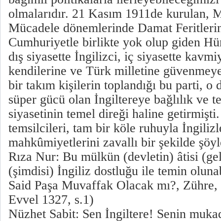
olmalarıdır. 21 Kasım 1911de kurulan, M
Mücadele dönemlerinde Damat Feritlerin
Cumhuriyetle birlikte yok olup giden Hürri
dış siyasette İngilizci, iç siyasette kavmiy
kendilerine ve Türk milletine güvenmeyen
bir takım kişilerin toplandığı bu parti, 
süper gücü olan İngiltereye bağlılık ve te
siyasetinin temel direği haline getirmişti
temsilcileri, tam bir köle ruhuyla İngili
mahkûmiyetlerini zavallı bir şekilde şöyl
Rıza Nur: Bu mülkün (devletin) âtisi (ge
(şimdisi) İngiliz dostluğu ile temin olunab
Said Paşa Muvaffak Olacak mı?, Zühre, 
Evvel 1327, s.1)
Nüzhet Sabit: Sen İngiltere! Senin mukad