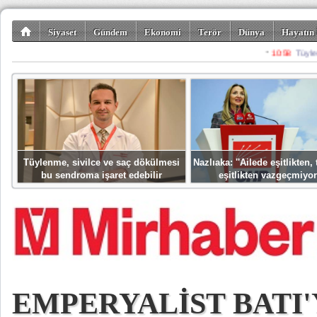
Siyaset
Gündem
Ekonomi
Terör
Dünya
Hayatın 
Kültür-Sanat
Bilim-Teknoloji
Gezi-Turizm
Spor
Misafir K
Tüylenme, sivilce ve saç dökülmesi
Nazlıaka: ''Ailede eşitlikten
bu sendroma işaret edebilir
eşitlikten vazgeçmiyor
EMPERYALİST BATI