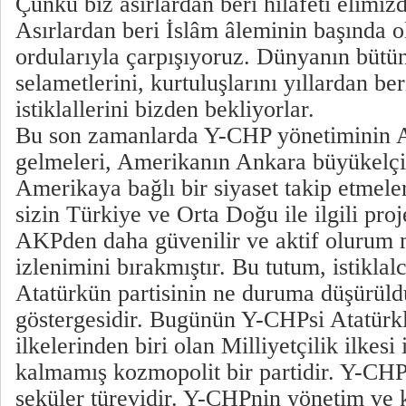
Çünkü biz asırlardan beri hilafeti elimiz
Asırlardan beri İslâm âleminin başında o
ordularıyla çarpışıyoruz. Dünyanın büt
selametlerini, kurtuluşlarını yıllardan ber
istiklallerini bizden bekliyorlar.
Bu son zamanlarda Y-CHP yönetiminin A
gelmeleri, Amerikanın Ankara büyükelçi
Amerikaya bağlı bir siyaset takip etmele
sizin Türkiye ve Orta Doğu ile ilgili pro
AKPden daha güvenilir ve aktif olurum 
izlenimini bırakmıştır. Bu tutum, istiklal
Atatürkün partisinin ne duruma düşürül
göstergesidir. Bugünün Y-CHPsi Atatürkl
ilkelerinden biri olan Milliyetçilik ilkesi
kalmamış kozmopolit bir partidir. Y-CHP
seküler türevidir. Y-CHPnin yönetim ve 