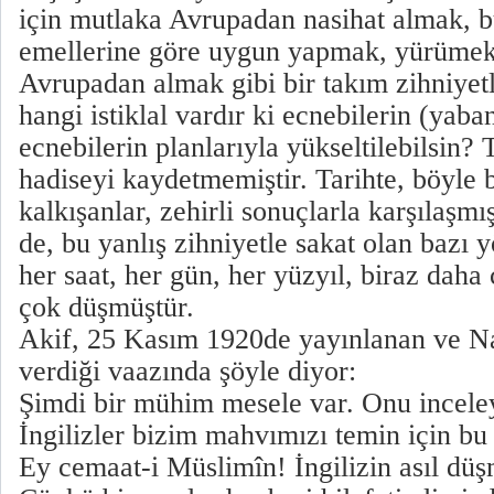
için mutlaka Avrupadan nasihat almak, bü
emellerine göre uygun yapmak, yürümek,
Avrupadan almak gibi bir takım zihniyetl
hangi istiklal vardır ki ecnebilerin (yaban
ecnebilerin planlarıyla yükseltilebilsin? 
hadiseyi kaydetmemiştir. Tarihte, böyle 
kalkışanlar, zehirli sonuçlarla karşılaşmı
de, bu yanlış zihniyetle sakat olan bazı 
her saat, her gün, her yüzyıl, biraz daha
çok düşmüştür.
Akif, 25 Kasım 1920de yayınlanan ve Na
verdiği vaazında şöyle diyor:
Şimdi bir mühim mesele var. Onu incel
İngilizler bizim mahvımızı temin için bu
Ey cemaat-i Müslimîn! İngilizin asıl düş