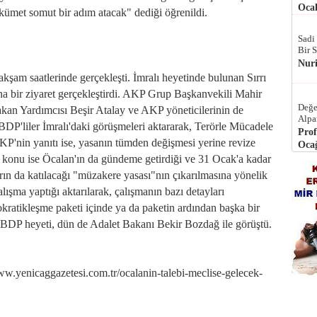
Ocak
kümet somut bir adım atacak" dediği öğrenildi.
Sadi
Bir 
Nur
şam saatlerinde gerçekleşti. İmralı heyetinde bulunan Sırrı
a bir ziyaret gerçekleştirdi. AKP Grup Başkanvekili Mahir
Değe
kan Yardımcısı Beşir Atalay ve AKP yöneticilerinin de
Alpa
, BDP'liler İmralı'daki görüşmeleri aktararak, Terörle Mücadele
Prof
AKP'nin yanıtı ise, yasanın tümden değişmesi yerine revize
Ocağ
 konu ise Öcalan'ın da gündeme getirdiği ve 31 Ocak'a kadar
arın da katılacağı "müzakere yasası"nın çıkarılmasına yönelik
ışma yaptığı aktarılarak, çalışmanın bazı detayları
kratikleşme paketi içinde ya da paketin ardından başka bir
. BDP heyeti, dün de Adalet Bakanı Bekir Bozdağ ile görüştü.
nicaggazetesi.com.tr/ocalanin-talebi-meclise-gelecek-