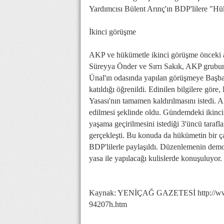
Yardımcısı Bülent Arınç'ın BDP'lilere "Hü
İkinci görüşme
AKP ve hükümetle ikinci görüşme önceki ak
Süreyya Önder ve Sırrı Sakık, AKP grubun
Ünal'ın odasında yapılan görüşmeye Başba
katıldığı öğrenildi. Edinilen bilgilere göre
Yasası'nın tamamen kaldırılmasını istedi. 
edilmesi şeklinde oldu. Gündemdeki ikinci
yaşama geçirilmesini istediği 3'üncü tarafl
gerçekleşti. Bu konuda da hükümetin bir çal
BDP'lilerle paylaşıldı. Düzenlemenin demo
yasa ile yapılacağı kulislerde konuşuluyor
Kaynak: YENİÇAĞ GAZETESİ http://www.ye
94207h.htm