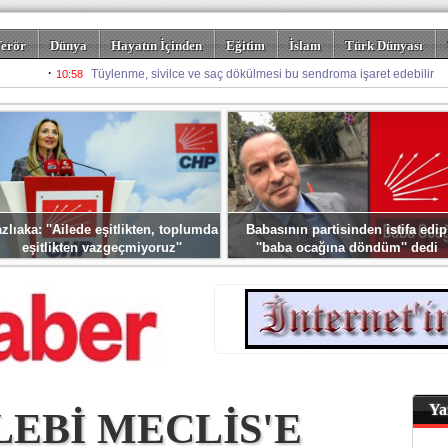
erör
Dünya
Hayatın İçinden
Eğitim
İslam
Türk Dünyası
rizm
Spor
Misafir Kalem
Foto Galeriler
zlıaka: ''Ailede eşitlikten, toplumda
Babasının partisinden istifa edip
eşitlikten vazgeçmiyoruz''
''baba ocağına döndüm'' dedi
Ya
LEBİ MECLİS'E