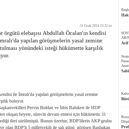
Başb
Hak
31 Ocak 2014 23:32 tsi
r örgütü elebaşısı Abdullah Öcalan'ın kendisi
SOY
ARI
İmralı'da yapılan görüşmelerin yasal zemine
Arif
tulması yönündeki isteği hükümette karşılık
yor.
Stra
Parad
Anat
Sab
Kale
kendisi ile İmralı'da yapılan görüşmelerin yasal zemine
Bütü
şılık buluyor.
aşkanvekilleri Pervin Buldan ve İdris Baluken ile HDP
en oluşan heyete, sürecin devam etmesi için hükümetin 31
Rusy
tediği ileri sürülmüştü. Bunun üzerine, BDP'lilerin AKP grubu
Düşü
Pro
liye olan BDP'li 5 milletvekili ile salı günü görüşen Başbakan