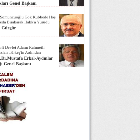
ları Genel Başkanı
 Somuncuoğlu Gök Kubbede Hoş
Seda Bırakarak Hakk'a Yürüdü
i Gürgür
rli Devlet Adamı Rahmetli
rslan Türkeş'in Ardından
.Dr.Mustafa Erkal-Aydınlar
ı Genel Başkanı