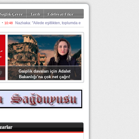
Sağlık-Çevre
Tarih
Edebiyat-Fikir
Gaiplik davaları için Adalet
Bakanlığı’na çok net çağrı!
zarlar