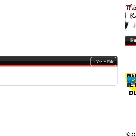
En
+ Yorum Ekle