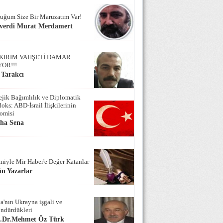
uğum Size Bir Maruzatım Var!
verdi Murat Merdamert
KIRIM VAHŞETİ DAMAR
YOR!!!
 Tarakcı
tejik Bağımlılık ve Diplomatik
oks: ABD-İsrail İlişkilerinin
omisi
iha Sena
miyle Mir Haber'e Değer Katanlar
n Yazarlar
a'nın Ukrayna işgali ve
ndürdükleri
f.Dr.Mehmet Öz Türk