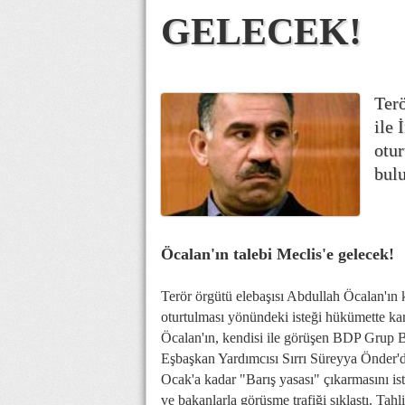
GELECEK!
Terö
ile 
otur
bulu
Öcalan'ın talebi Meclis'e gelecek!
Terör örgütü elebaşısı Abdullah Öcalan'ın 
oturtulması yönündeki isteği hükümette kar
Öcalan'ın, kendisi ile görüşen BDP Grup B
Eşbaşkan Yardımcısı Sırrı Süreyya Önder'd
Ocak'a kadar "Barış yasası" çıkarmasını is
ve bakanlarla görüşme trafiği sıklaştı. Tah