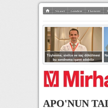
Siyaset
Gündem
Ekonomi
T
Kültür-Sanat
Bilim-Teknoloji
Gezi-Tu
Tüylenme, sivilce ve saç dökülmesi
Na
bu sendroma işaret edebilir
APO'NUN TA