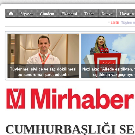
Siyaset
Gündem
Ekonomi
Terör
Dünya
Hayatın 
Kültür-Sanat
Bilim-Teknoloji
Gezi-Turizm
Spor
Misafir K
Tüylenme, sivilce ve saç dökülmesi
Nazlıaka: ''Ailede eşitlikten
bu sendroma işaret edebilir
eşitlikten vazgeçmiyor
CUMHURBAŞLIĞI S