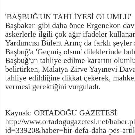
'BAŞBUĞ'UN TAHLİYESİ OLUMLU'
Başbakan gibi daha önce Ergenekon dava
askerlerle ilgili çok ağır ifadeler kulla
Yardımcısı Bülent Arınç da farklı şeyler 
Başbuğ'a 'Geçmiş olsun' dileklerinde bul
Başbuğ'un tahliye edilme kararını oluml
belirtirken, Malatya Zirve Yayınevi Dava
tahliye edildiğine dikkat çekerek, mahke
vermesi gerektiğini vurguladı.
Kaynak: ORTADOĞU GAZETESİ
http://www.ortadogugazetesi.net/haber.p
id=33920&haber=bir-defa-daha-pes-arti