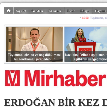
Siyaset
Gündem
Ekonomi
Terör
Dünya
Hayatın 
Kültür-Sanat
Bilim-Teknoloji
Gezi-Turizm
Spor
Misafir K
Tüylenme, sivilce ve saç dökülmesi
Nazlıaka: ''Ailede eşitlikten
bu sendroma işaret edebilir
eşitlikten vazgeçmiyor
ERDOĞAN BİR KEZ 