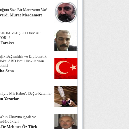
uğum Size Bir Maruzatım Var!
verdi Murat Merdamert
KIRIM VAHŞETİ DAMAR
YOR!!!
 Tarakcı
tejik Bağımlılık ve Diplomatik
oks: ABD-İsrail İlişkilerinin
omisi
iha Sena
miyle Mir Haber'e Değer Katanlar
n Yazarlar
a'nın Ukrayna işgali ve
ndürdükleri
f.Dr.Mehmet Öz Türk