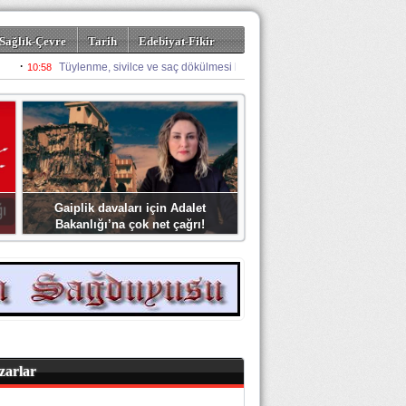
Sağlık-Çevre
Tarih
Edebiyat-Fikir
Gaiplik davaları için Adalet
Bakanlığı’na çok net çağrı!
zarlar