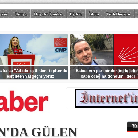
erör
Dünya
Hayatın İçinden
Eğitim
İslam
Türk Dünyası
rizm
Spor
Misafir Kalem
Foto Galeriler
zlıaka: ''Ailede eşitlikten, toplumda
Babasının partisinden istifa edip
eşitlikten vazgeçmiyoruz''
''baba ocağına döndüm'' dedi
Ya
N'DA GÜLEN