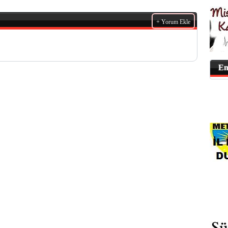
+ Yorum Ekle
En