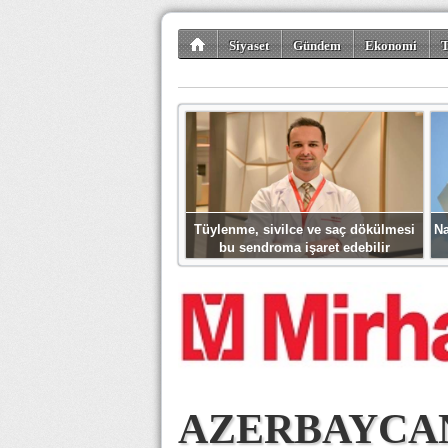
Siyaset
Gündem
Ekonomi
T
Kültür-Sanat
Bilim-Teknoloji
Gezi-Tu
Tüylenme, sivilce ve saç dökülmesi
Na
bu sendroma işaret edebilir
AZERBAYCA