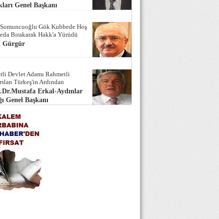
ları Genel Başkanı
 Somuncuoğlu Gök Kubbede Hoş
Seda Bırakarak Hakk'a Yürüdü
i Gürgür
rli Devlet Adamı Rahmetli
rslan Türkeş'in Ardından
.Dr.Mustafa Erkal-Aydınlar
ı Genel Başkanı