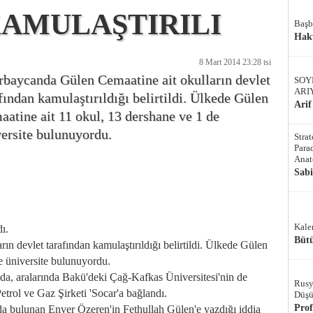
AMULAŞTIRILI
Başb
Hak
8 Mart 2014 23:28 tsi
baycanda Gülen Cemaatine ait okulların devlet
SOY
ARI
fından kamulaştırıldığı belirtildi. Ülkede Gülen
Arif
atine ait 11 okul, 13 dershane ve 1 de
ersite bulunuyordu.
Stra
Parad
Anat
Sab
Kale
ı.
Bütü
n devlet tarafından kamulaştırıldığı belirtildi. Ülkede Gülen
e üniversite bulunuyordu.
'da, aralarında Bakü'deki Çağ-Kafkas Üniversitesi'nin de
Rusy
trol ve Gaz Şirketi 'Socar'a bağlandı.
Düşü
Pro
da bulunan Enver Özeren'in Fethullah Gülen'e yazdığı iddia