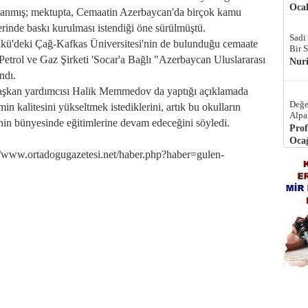
Ocak
lanmış; mektupta, Cemaatin Azerbaycan'da birçok kamu
inde baskı kurulması istendiği öne sürülmüştü.
Sadi
akü'deki Çağ-Kafkas Üniversitesi'nin de bulunduğu cemaate
Bir 
Petrol ve Gaz Şirketi 'Socar'a Bağlı "Azerbaycan Uluslararası
Nur
ndı.
 başkan yardımcısı Halik Memmedov da yaptığı açıklamada
Değe
 kalitesini yükseltmek istediklerini, artık bu okulların
Alpa
in bünyesinde eğitimlerine devam edeceğini söyledi.
Prof
Ocağ
.ortadogugazetesi.net/haber.php?haber=gulen-