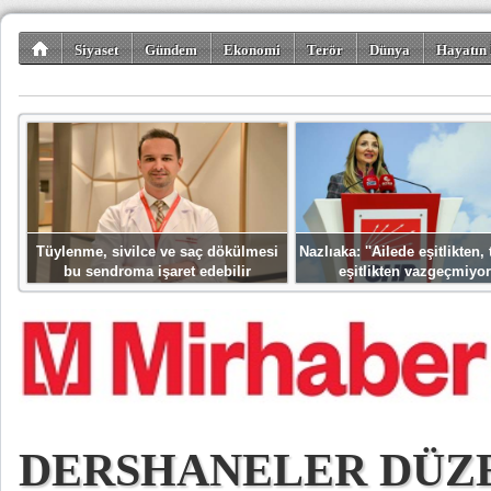
Siyaset
Gündem
Ekonomi
Terör
Dünya
Hayatın 
Kültür-Sanat
Bilim-Teknoloji
Gezi-Turizm
Spor
Misafir K
Tüylenme, sivilce ve saç dökülmesi
Nazlıaka: ''Ailede eşitlikten
bu sendroma işaret edebilir
eşitlikten vazgeçmiyor
DERSHANELER DÜZ