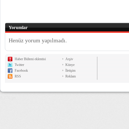
Yorumlar
Henüz yorum yapılmadı.
Haber Bülteni eklentisi
Arşiv
Twitter
Künye
Facebook
İletişim
RSS
Reklam
8,276 µs