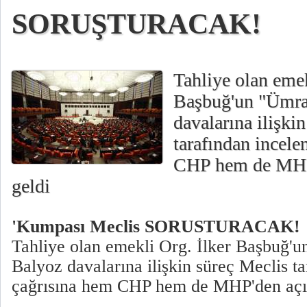
SORUŞTURACAK!
Tahliye olan emek
Başbuğ'un "Ümra
davalarına ilişki
tarafından incele
CHP hem de MHP'
geldi
'Kumpası Meclis SORUSTURACAK!
Tahliye olan emekli Org. İlker Başbuğ'
Balyoz davalarına ilişkin süreç Meclis t
çağrısına hem CHP hem de MHP'den açık