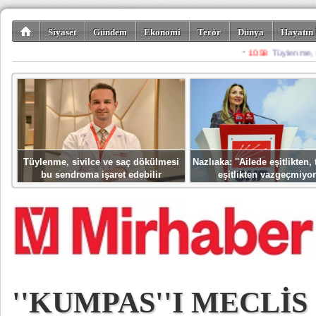
Siyaset
Gündem
Ekonomi
Terör
Dünya
Hayatın 
Kültür-Sanat
Bilim-Teknoloji
Gezi-Turizm
Spor
Misafir K
Tüylenme, sivilce ve saç dökülmesi
Nazlıaka: ''Ailede eşitlikten
bu sendroma işaret edebilir
eşitlikten vazgeçmiyor
''KUMPAS''I MECLİS