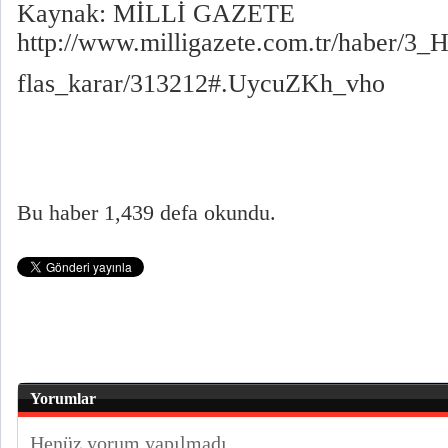
Kaynak: MİLLİ GAZETE
http://www.milligazete.com.tr/haber/3_
flas_karar/313212#.UycuZKh_vho
Bu haber 1,439 defa okundu.
Yorumlar
Henüz yorum yapılmadı.