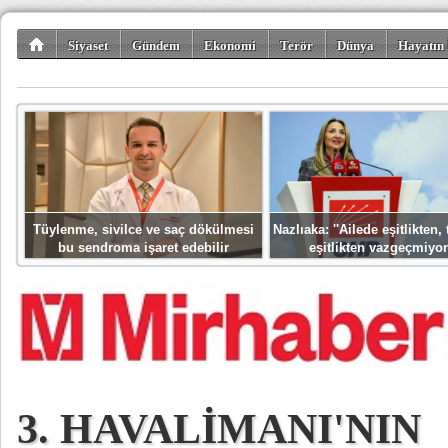
Siyaset
Gündem
Ekonomi
Terör
Dünya
Hayatın 
Kültür-Sanat
Bilim-Teknoloji
Gezi-Turizm
Spor
Misafir K
Tüylenme, sivilce ve saç dökülmesi
Nazlıaka: ''Ailede eşitlikten
bu sendroma işaret edebilir
eşitlikten vazgeçmiyor
3. HAVALİMANI'NIN