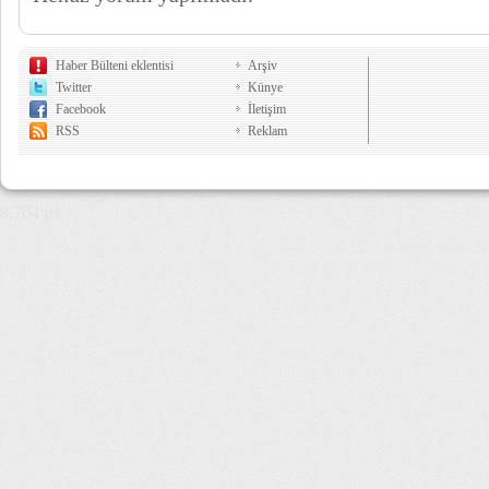
Haber Bülteni eklentisi
Arşiv
Twitter
Künye
Facebook
İletişim
RSS
Reklam
8,704 µs