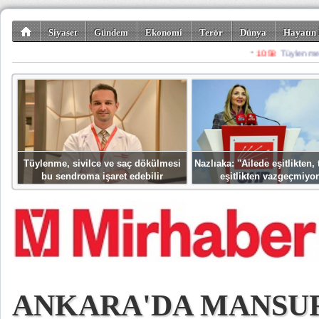
Siyaset
Gündem
Ekonomi
Terör
Dünya
Hayatın 
Kültür-Sanat
Bilim-Teknoloji
Gezi-Turizm
Spor
Misafir K
Tüylenme, sivilce ve saç dökülmesi
Nazlıaka: ''Ailede eşitlikten
bu sendroma işaret edebilir
eşitlikten vazgeçmiyor
ANKARA'DA MANSUR