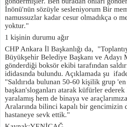
göndermişler. Ben buradan onları gönder
İnönü'nün sözüyle sesleniyorum Bir mem
namussuzlar kadar cesur olmadıkça o me
yoktur."
1 kişinin durumu ağır
CHP Ankara İl Başkanlığı da, "Toplant
Büyükşehir Belediye Başkanı ve Adayı 
gönderdiği boksör ekibi tarafından saldır
ididasında bulundu. Açıklamada şu ifadel
"Saldırıda bulunan 50-60 kişilik grup '
başkan'sloganları atarak küfürler ederek
yaralamış hem de binaya ve araçlarımıza 
Aralarında bilinci kapalı bir gencimizin 
hastaneye sevk ettik."
Kaynak:YENİÇAĞ