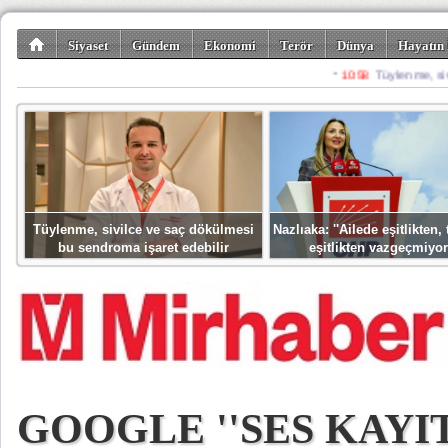
Siyaset
Gündem
Ekonomi
Terör
Dünya
Hayatın 
Kültür-Sanat
Bilim-Teknoloji
Gezi-Turizm
Spor
Misafir K
Tüylenme, sivilce ve saç dökülmesi
Nazlıaka: ''Ailede eşitlikten
bu sendroma işaret edebilir
eşitlikten vazgeçmiyor
GOOGLE ''SES KAYIT