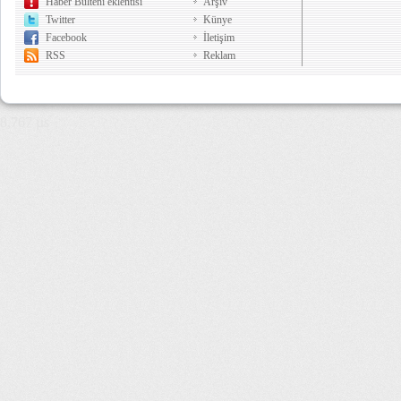
Haber Bülteni eklentisi
Arşiv
Twitter
Künye
Facebook
İletişim
RSS
Reklam
8,767 µs