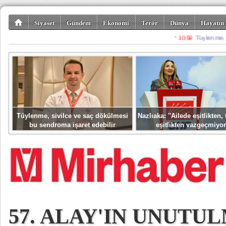
Siyaset
Gündem
Ekonomi
Terör
Dünya
Hayatın 
Kültür-Sanat
Bilim-Teknoloji
Gezi-Turizm
Spor
Misafir K
Tüylenme, sivilce ve saç dökülmesi
Nazlıaka: ''Ailede eşitlikten
bu sendroma işaret edebilir
eşitlikten vazgeçmiyor
57. ALAY'IN UNUTU