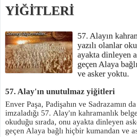
YİĞİTLERİ
57. Alayın kahra
yazılı olanlar ok
ayakta dinleyen a
geçen Alaya bağl
ve asker yoktu.
57. Alay'ın unutulmaz yiğitleri
Enver Paşa, Padişahın ve Sadrazamın da 
imzaladığı 57. Alay'ın kahramanlık belges
okuduğu sırada, onu ayakta dinleyen aske
geçen Alaya bağlı hiçbir kumandan ve a