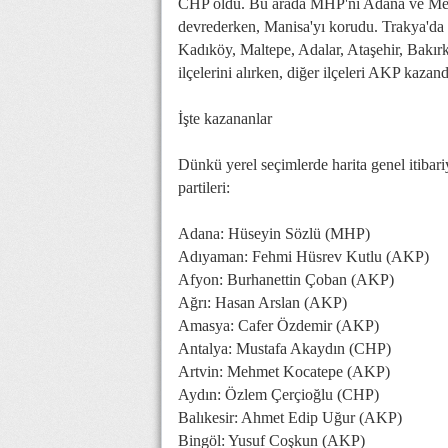
CHP oldu. Bu arada MHP'ni Adana ve Mersi
devrederken, Manisa'yı korudu. Trakya'da 
Kadıköy, Maltepe, Adalar, Ataşehir, Bakırk
ilçelerini alırken, diğer ilçeleri AKP kaza
İşte kazananlar
Dünkü yerel seçimlerde harita genel itibariy
partileri:
Adana: Hüseyin Sözlü (MHP)
Adıyaman: Fehmi Hüsrev Kutlu (AKP)
Afyon: Burhanettin Çoban (AKP)
Ağrı: Hasan Arslan (AKP)
Amasya: Cafer Özdemir (AKP)
Antalya: Mustafa Akaydın (CHP)
Artvin: Mehmet Kocatepe (AKP)
Aydın: Özlem Çerçioğlu (CHP)
Balıkesir: Ahmet Edip Uğur (AKP)
Bingöl: Yusuf Coşkun (AKP)