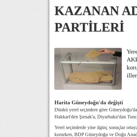
KAZANAN A
PARTİLERİ
Yere
AKP
kor
ille
Harita Güneydoğu'da değişti
Dünkü yerel seçimlere göre Güneydoğu'da h
Hakkari'den Şırnak'a, Diyarbakır'dan Tunce
Yerel seçimlerde yine ilginç sonuçlar orta
korurken, BDP Güneydoğu ve Doğu Anadolu 