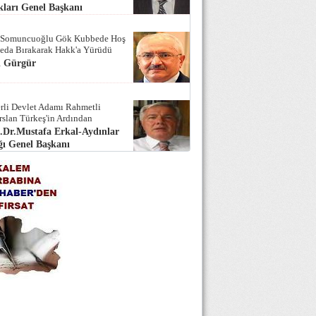
ları Genel Başkanı
 Somuncuoğlu Gök Kubbede Hoş
Seda Bırakarak Hakk'a Yürüdü
i Gürgür
rli Devlet Adamı Rahmetli
rslan Türkeş'in Ardından
.Dr.Mustafa Erkal-Aydınlar
ı Genel Başkanı