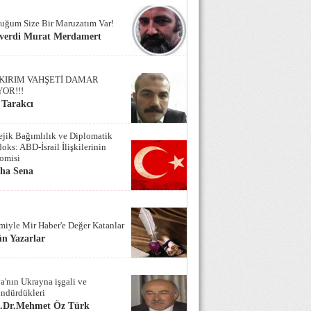
uğum Size Bir Maruzatım Var!
verdi Murat Merdamert
KIRIM VAHŞETİ DAMAR
YOR!!!
 Tarakcı
tejik Bağımlılık ve Diplomatik
oks: ABD-İsrail İlişkilerinin
omisi
iha Sena
miyle Mir Haber'e Değer Katanlar
n Yazarlar
a'nın Ukrayna işgali ve
ndürdükleri
f.Dr.Mehmet Öz Türk