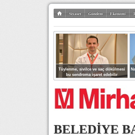
Siyaset
Gündem
Ekonomi
T
Kültür-Sanat
Bilim-Teknoloji
Gezi-Tu
Tüylenme, sivilce ve saç dökülmesi
Na
bu sendroma işaret edebilir
BELEDİYE B