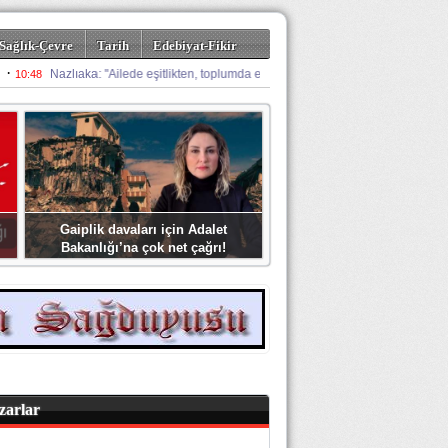
Sağlık-Çevre
Tarih
Edebiyat-Fikir
Gaiplik davaları için Adalet
Bakanlığı’na çok net çağrı!
zarlar