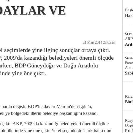
DAYLAR VE
Başb
Hak
SOY
ARI
31 Mart 2014 23:05 tsi
Arif
l seçimlerde yine ilginç sonuçlar ortaya çıktı.
, 2009'da kazandığı belediyeleri önemli ölçüde
Stra
Parad
urken, BDP Güneydoğu ve Doğu Anadolu
Anat
rinde yine öne çıktı.
Sab
Kale
Bütü
arita değişti. BDP'li adaylar Mardin'den Iğdır'a,
li'ye bölgedeki illerin belediye başkanlığını kazandı
Rusy
ya çıktı. AKP, 2009'da kazandığı belediyeleri önemli ölçüde
Düşü
illerinde yine öne çıktı. Yerel seçimlerde Türk halkı dün
Pro