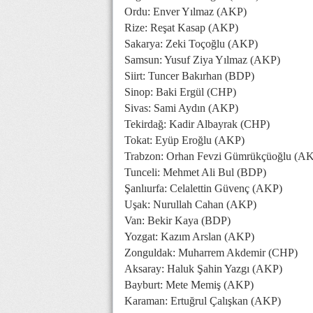
Ordu: Enver Yılmaz (AKP)
Rize: Reşat Kasap (AKP)
Sakarya: Zeki Toçoğlu (AKP)
Samsun: Yusuf Ziya Yılmaz (AKP)
Siirt: Tuncer Bakırhan (BDP)
Sinop: Baki Ergül (CHP)
Sivas: Sami Aydın (AKP)
Tekirdağ: Kadir Albayrak (CHP)
Tokat: Eyüp Eroğlu (AKP)
Trabzon: Orhan Fevzi Gümrükçüoğlu (A
Tunceli: Mehmet Ali Bul (BDP)
Şanlıurfa: Celalettin Güvenç (AKP)
Uşak: Nurullah Cahan (AKP)
Van: Bekir Kaya (BDP)
Yozgat: Kazım Arslan (AKP)
Zonguldak: Muharrem Akdemir (CHP)
Aksaray: Haluk Şahin Yazgı (AKP)
Bayburt: Mete Memiş (AKP)
Karaman: Ertuğrul Çalışkan (AKP)