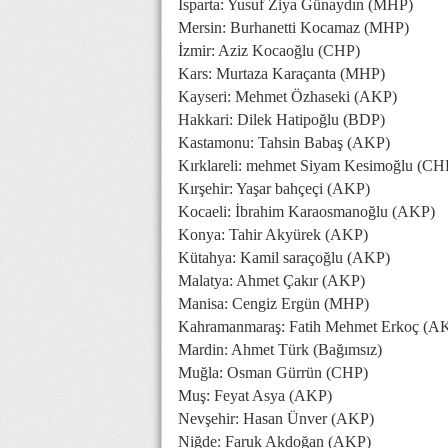
Isparta: Yusuf Ziya Günaydın (MHP)
Mersin: Burhanetti Kocamaz (MHP)
İzmir: Aziz Kocaoğlu (CHP)
Kars: Murtaza Karaçanta (MHP)
Kayseri: Mehmet Özhaseki (AKP)
Hakkari: Dilek Hatipoğlu (BDP)
Kastamonu: Tahsin Babaş (AKP)
Kırklareli: mehmet Siyam Kesimoğlu (CH
Kırşehir: Yaşar bahçeçi (AKP)
Kocaeli: İbrahim Karaosmanoğlu (AKP)
Konya: Tahir Akyürek (AKP)
Kütahya: Kamil saraçoğlu (AKP)
Malatya: Ahmet Çakır (AKP)
Manisa: Cengiz Ergün (MHP)
Kahramanmaraş: Fatih Mehmet Erkoç (A
Mardin: Ahmet Türk (Bağımsız)
Muğla: Osman Gürrün (CHP)
Muş: Feyat Asya (AKP)
Nevşehir: Hasan Ünver (AKP)
Niğde: Faruk Akdoğan (AKP)