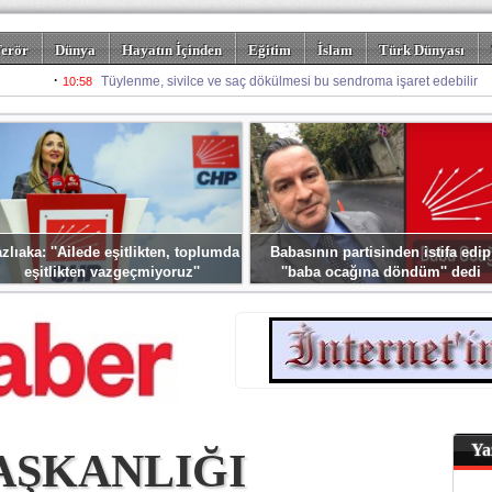
erör
Dünya
Hayatın İçinden
Eğitim
İslam
Türk Dünyası
rizm
Spor
Misafir Kalem
Foto Galeriler
zlıaka: ''Ailede eşitlikten, toplumda
Babasının partisinden istifa edip
eşitlikten vazgeçmiyoruz''
''baba ocağına döndüm'' dedi
Ya
AŞKANLIĞI