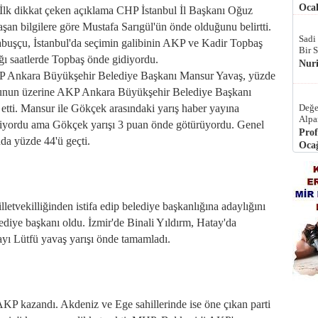
Ocak
. İlk dikkat çeken açıklama CHP İstanbul İl Başkanı Oğuz
laşan bilgilere göre Mustafa Sarıgül'ün önde olduğunu belirtti.
Sadi
buşçu, İstanbul'da seçimin galibinin AKP ve Kadir Topbaş
Bir 
ğı saatlerde Topbaş önde gidiyordu.
Nur
CHP Ankara Büyükşehir Belediye Başkanı Mansur Yavaş, yüzde
i. Bunun üzerine AKP Ankara Büyükşehir Belediye Başkanı
etti. Mansur ile Gökçek arasındaki yarış haber yayına
Değe
Alpa
geçiyordu ama Gökçek yarışı 3 puan önde götürüyordu. Genel
Prof
nda yüzde 44'ü geçti.
Ocağ
tvekilliğinden istifa edip belediye başkanlığına adaylığını
diye başkanı oldu. İzmir'de Binali Yıldırm, Hatay'da
ayı Lütfü yavaş yarışı önde tamamladı.
 AKP kazandı. Akdeniz ve Ege sahillerinde ise öne çıkan parti