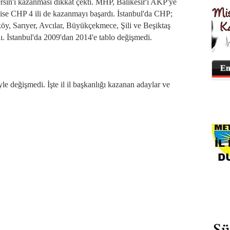
n'i kazanması dikkat çekti. MHP, Balıkesir'i AKP'ye
ise CHP 4 ili de kazanmayı başardı. İstanbul'da CHP;
öy, Sarıyer, Avcılar, Büyükçekmece, Şili ve Beşiktaş
ndı. İstanbul'da 2009'dan 2014'e tablo değişmedi.
En
le değişmedi. İşte il il başkanlığı kazanan adaylar ve