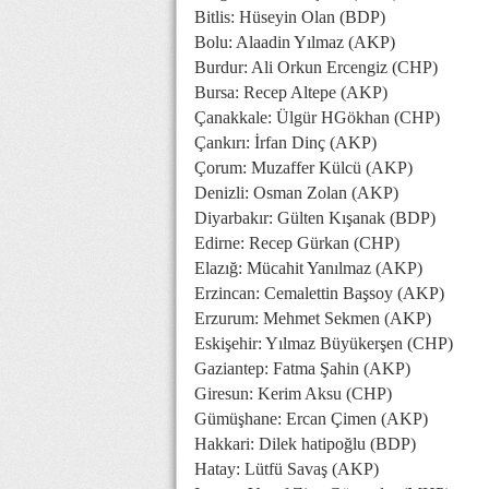
Bitlis: Hüseyin Olan (BDP)
Bolu: Alaadin Yılmaz (AKP)
Burdur: Ali Orkun Ercengiz (CHP)
Bursa: Recep Altepe (AKP)
Çanakkale: Ülgür HGökhan (CHP)
Çankırı: İrfan Dinç (AKP)
Çorum: Muzaffer Külcü (AKP)
Denizli: Osman Zolan (AKP)
Diyarbakır: Gülten Kışanak (BDP)
Edirne: Recep Gürkan (CHP)
Elazığ: Mücahit Yanılmaz (AKP)
Erzincan: Cemalettin Başsoy (AKP)
Erzurum: Mehmet Sekmen (AKP)
Eskişehir: Yılmaz Büyükerşen (CHP)
Gaziantep: Fatma Şahin (AKP)
Giresun: Kerim Aksu (CHP)
Gümüşhane: Ercan Çimen (AKP)
Hakkari: Dilek hatipoğlu (BDP)
Hatay: Lütfü Savaş (AKP)