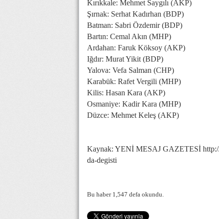
Kırıkkale: Mehmet Saygılı (AKP)
Şırnak: Serhat Kadırhan (BDP)
Batman: Sabri Özdemir (BDP)
Bartın: Cemal Akın (MHP)
Ardahan: Faruk Köksoy (AKP)
Iğdır: Murat Yikit (BDP)
Yalova: Vefa Salman (CHP)
Karabük: Rafet Vergili (MHP)
Kilis: Hasan Kara (AKP)
Osmaniye: Kadir Kara (MHP)
Düzce: Mehmet Keleş (AKP)
Kaynak: YENİ MESAJ GAZETESİ http://w
da-degisti
Bu haber 1,547 defa okundu.