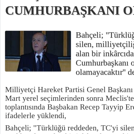
CUMHURBAŞKANI O
Bahçeli; "Türklü
silen, milliyetçil
alan bir inkârcıd
Cumhurbaşkanı o
olamayacaktır'' d
Milliyetçi Hareket Partisi Genel Başkanı
Mart yerel seçimlerinden sonra Meclis'te
toplantısında Başbakan Recep Tayyip Erd
ifadelerle yüklendi,
Bahçeli; "Türklüğü reddeden, TC'yi silen,