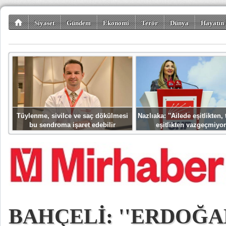
Siyaset
Gündem
Ekonomi
Terör
Dünya
Hayatın 
Kültür-Sanat
Bilim-Teknoloji
Gezi-Turizm
Spor
Misafir K
Tüylenme, sivilce ve saç dökülmesi
Nazlıaka: ''Ailede eşitlikten
bu sendroma işaret edebilir
eşitlikten vazgeçmiyor
BAHÇELİ: ''ERDOĞ