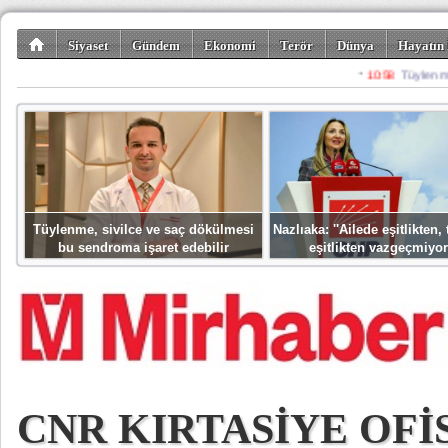
Siyaset
Gündem
Ekonomi
Terör
Dünya
Hayatın 
Kültür-Sanat
Bilim-Teknoloji
Gezi-Turizm
Spor
Misafir K
Tüylenme, sivilce ve saç dökülmesi
Nazlıaka: ''Ailede eşitlikten
bu sendroma işaret edebilir
eşitlikten vazgeçmiyor
CNR KIRTASİYE OFİ