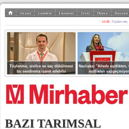
Siyaset
Gündem
Ekonomi
Terör
Dünya
Hayatın 
Kültür-Sanat
Bilim-Teknoloji
Gezi-Turizm
Spor
Misafir K
Tüylenme, sivilce ve saç dökülmesi
Nazlıaka: ''Ailede eşitlikten
bu sendroma işaret edebilir
eşitlikten vazgeçmiyor
BAZI TARIMSAL