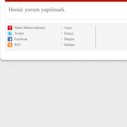
Henüz yorum yapılmadı.
Haber Bülteni eklentisi
Arşiv
Twitter
Künye
Facebook
İletişim
RSS
Reklam
6,329 µs