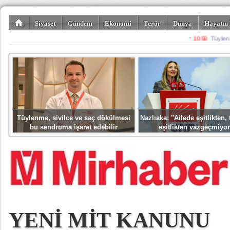
Siyaset
Gündem
Ekonomi
Terör
Dünya
Hayatın 
Kültür-Sanat
Bilim-Teknoloji
Gezi-Turizm
Spor
Misafir K
Tüylenme, sivilce ve saç dökülmesi
Nazlıaka: ''Ailede eşitlikten
bu sendroma işaret edebilir
eşitlikten vazgeçmiyor
YENİ MİT KANUNU