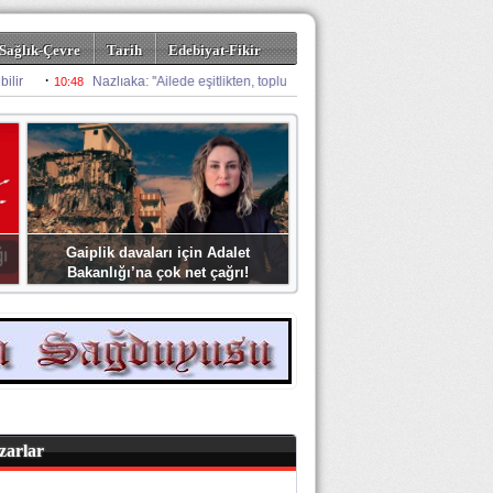
Sağlık-Çevre
Tarih
Edebiyat-Fikir
Gaiplik davaları için Adalet
Bakanlığı’na çok net çağrı!
zarlar