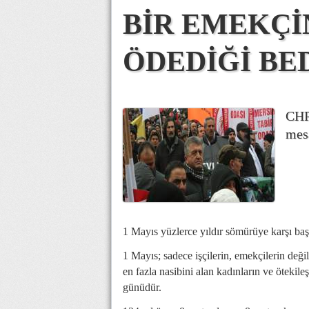
BİR EMEKÇİN
ÖDEDİĞİ BED
CHP
mesa
1 Mayıs yüzlerce yıldır sömürüye karşı başk
1 Mayıs; sadece işçilerin, emekçilerin değ
en fazla nasibini alan kadınların ve ötekil
günüdür.