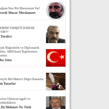
uğum Size Bir Maruzatım Var!
verdi Murat Merdamert
KIRIM VAHŞETİ DAMAR
YOR!!!
 Tarakcı
tejik Bağımlılık ve Diplomatik
oks: ABD-İsrail İlişkilerinin
omisi
iha Sena
miyle Mir Haber'e Değer Katanlar
n Yazarlar
a'nın Ukrayna işgali ve
ndürdükleri
f.Dr.Mehmet Öz Türk