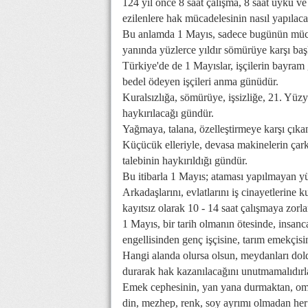
124 yıl önce 8 saat çalışma, 8 saat uyku ve
ezilenlere hak mücadelesinin nasıl yapılaca
Bu anlamda 1 Mayıs, sadece bugünün mücade
yanında yüzlerce yıldır sömürüye karşı başk
Türkiye'de de 1 Mayıslar, işçilerin bayra
bedel ödeyen işçileri anma günüdür.
Kuralsızlığa, sömürüye, işsizliğe, 21. Yüzy
haykırılacağı gündür.
Yağmaya, talana, özelleştirmeye karşı çıka
Küçücük elleriyle, devasa makinelerin çarkl
talebinin haykırıldığı gündür.
Bu itibarla 1 Mayıs; ataması yapılmayan yü
Arkadaşlarını, evlatlarını iş cinayetlerine
kayıtsız olarak 10 - 14 saat çalışmaya zorlan
1 Mayıs, bir tarih olmanın ötesinde, insa
engellisinden genç işçisine, tarım emekçis
Hangi alanda olursa olsun, meydanları dol
durarak hak kazanılacağını unutmamalıdırl
Emek cephesinin, yan yana durmaktan, omu
din, mezhep, renk, soy ayrımı olmadan her em