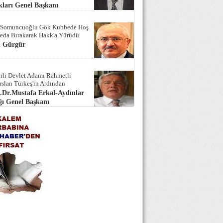
ları Genel Başkanı
 Somuncuoğlu Gök Kubbede Hoş
Seda Bırakarak Hakk'a Yürüdü
i Gürgür
rli Devlet Adamı Rahmetli
rslan Türkeş'in Ardından
.Dr.Mustafa Erkal-Aydınlar
ı Genel Başkanı