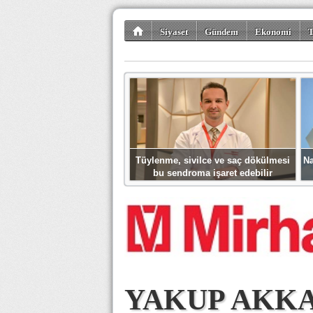
Siyaset
Gündem
Ekonomi
T
Kültür-Sanat
Bilim-Teknoloji
Gezi-Tu
Tüylenme, sivilce ve saç dökülmesi
Na
bu sendroma işaret edebilir
YAKUP AKKAY