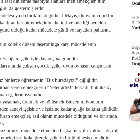
 8 saat dinlenme talebiyle alanlara inen emekçiler, tüm
Ocak
ğını da göstermişlerdir.
lesi ya da birikimi değildir. 1 Mayıs, dünyanın dört bir
Sadi
Bir 
aldıran her bir emekçinin alın teri ve ödediği bedeldir.
Nur
m günü olduğu kadar mücadele günü ve hayatları pahasına
ılın kölelik düzeni taşeronluğa karşı mücadelenin
Değe
Alpa
n Yatağan işçileriyle dayanışma günüdür.
Prof
Ocağ
arı altında çalışan çocuk işçiler oyun oynasın çalışmasın
z binlerce öğretmenin "Biz buradayız!" çığlığıdır.
 kurban veren emekçilerin "Yeter artık!" feryadı, hukuksuz,
an işçilerin isyanıdır.
nca yaşamak, üretmek ve bölüşmek isteyen milyonların
inden sanayi işçisine ve işsizine kadar ayağa kalkma günüdür.
duran emekçiler, asıl olanın mücadele olduğunu ve bir arada
ar.
z omuza mücadele etmekten başka bir yolu yoktur. Irk, dil,
ekçi kol kola girerek işçilerin birliğini tesis etmelidir.