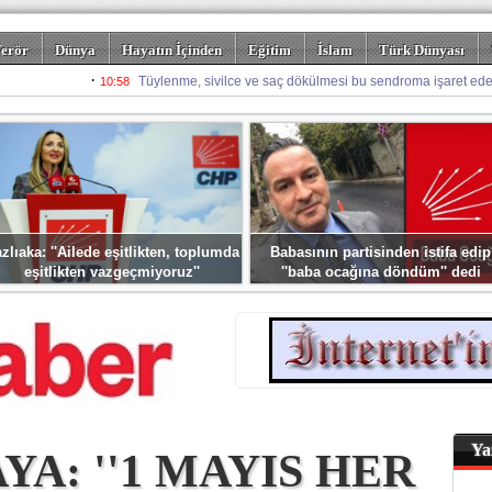
erör
Dünya
Hayatın İçinden
Eğitim
İslam
Türk Dünyası
rizm
Spor
Misafir Kalem
Foto Galeriler
zlıaka: ''Ailede eşitlikten, toplumda
Babasının partisinden istifa edip
eşitlikten vazgeçmiyoruz''
''baba ocağına döndüm'' dedi
Ya
A: ''1 MAYIS HER