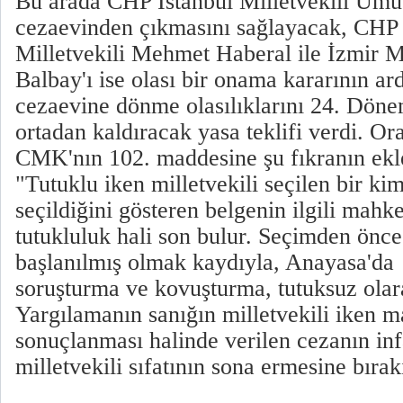
Bu arada CHP İstanbul Milletvekili Umu
cezaevinden çıkmasını sağlayacak, CHP
Milletvekili Mehmet Haberal ile İzmir M
Balbay'ı ise olası bir onama kararının a
cezaevine dönme olasılıklarını 24. Dön
ortadan kaldıracak yasa teklifi verdi. Or
CMK'nın 102. maddesine şu fıkranın ekl
"Tutuklu iken milletvekili seçilen bir kim
seçildiğini gösteren belgenin ilgili mah
tutukluluk hali son bulur. Seçimden önc
başlanılmış olmak kaydıyla, Anayasa'da
soruşturma ve kovuşturma, tutuksuz olar
Yargılamanın sanığın milletvekili iken 
sonuçlanması halinde verilen cezanın i
milletvekili sıfatının sona ermesine bırak