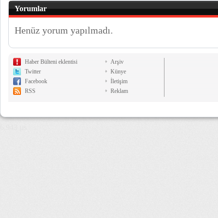
Yorumlar
Henüz yorum yapılmadı.
Haber Bülteni eklentisi
Arşiv
Twitter
Künye
Facebook
İletişim
RSS
Reklam
6,943 µs