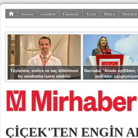
Siyaset
Gündem
Ekonomi
Terör
Dünya
Hayatın 
Kültür-Sanat
Bilim-Teknoloji
Gezi-Turizm
Spor
Misafir K
Tüylenme, sivilce ve saç dökülmesi
Nazlıaka: ''Ailede eşitlikten
bu sendroma işaret edebilir
eşitlikten vazgeçmiyor
ÇİÇEK'TEN ENGİN A