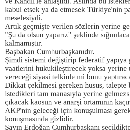
ve Kandil'le anlaşıldı. Aslında bu istekle
kabul etsek ya da etmesek Türkiye'nin p
meselesiydi.
Artık geçmişte verilen sözlerin yerine ge
"Şu da olsun yaparız" şeklinde sığınılac
kalmamıştır.
Başbakan Cumhurbaşkanıdır.
Şimdi sistemi değiştirip federatif yapıy
vaatlerini hukukileştirecek yoksa yerine 
vereceği siyasi telkinle mi bunu yaptırac
Dikkat çekilmesi gereken husus, talepte 
istedikleri tam manasıyla yerine gelmezse
çıkacak kaosun ve anarşi ortamının kaçı
AKP'nin geleceği için konuşulması gere
konuşmasında gizlidir.
Sayın Erdoğan Cumhurbaşkanı seçildikte