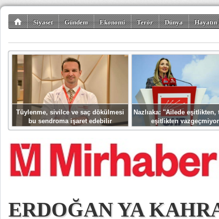
Siyaset
Gündem
Ekonomi
Terör
Dünya
Hayatın 
Kültür-Sanat
Bilim-Teknoloji
Gezi-Turizm
Spor
Misafir K
Tüylenme, sivilce ve saç dökülmesi
Nazlıaka: ''Ailede eşitlikten
bu sendroma işaret edebilir
eşitlikten vazgeçmiyor
ERDOĞAN YA KAHR