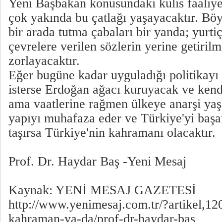
Yeni Başbakan konusundaki kulis faaliye
çok yakında bu çatlağı yaşayacaktır. Böy
bir arada tutma çabaları bir yanda; yurtiç
çevrelere verilen sözlerin yerine getiril
zorlayacaktır.
Eğer bugüne kadar uyguladığı politikayı
isterse Erdoğan ağacı kuruyacak ve kendi
ama vaatlerine rağmen ülkeye anarşi ya
yapıyı muhafaza eder ve Türkiye'yi başa
taşırsa Türkiye'nin kahramanı olacaktır.
Prof. Dr. Haydar Baş -Yeni Mesaj
Kaynak: YENİ MESAJ GAZETESİ
http://www.yenimesaj.com.tr/?artikel,1
kahraman-ya-da/prof-dr-haydar-bas