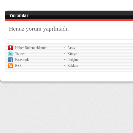
Yorumlar
Henüz yorum yapılmadı.
Haber Bülteni eklentisi
Arşiv
Twitter
Künye
Facebook
İletişim
RSS
Reklam
7,692 µs