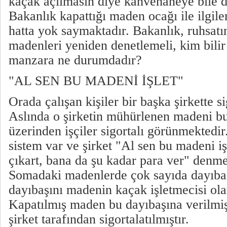
kaçak açılmasın diye kahvehaneye bile d
Bakanlık kapattığı maden ocağı ile ilgi
hatta yok saymaktadır. Bakanlık, ruhsatını
madenleri yeniden denetlemeli, kim bili
manzara ne durumdadır?
"AL SEN BU MADENİ İŞLET"
Orada çalışan kişiler bir başka şirkette si
Aslında o şirketin mühürlenen madeni bu
üzerinden işçiler sigortalı görünmektedir
sistem var ve şirket "Al sen bu madeni iş
çıkart, bana da şu kadar para ver" denm
Somadaki madenlerde çok sayıda dayıbaş
dayıbaşını madenin kaçak işletmecisi ol
Kapatılmış maden bu dayıbaşına verilmiş,
şirket tarafından sigortalatılmıştır.