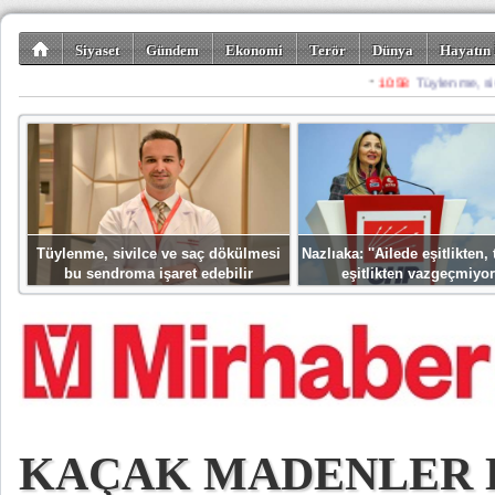
Siyaset
Gündem
Ekonomi
Terör
Dünya
Hayatın 
Kültür-Sanat
Bilim-Teknoloji
Gezi-Turizm
Spor
Misafir K
Tüylenme, sivilce ve saç dökülmesi
Nazlıaka: ''Ailede eşitlikten
bu sendroma işaret edebilir
eşitlikten vazgeçmiyor
KAÇAK MADENLER 