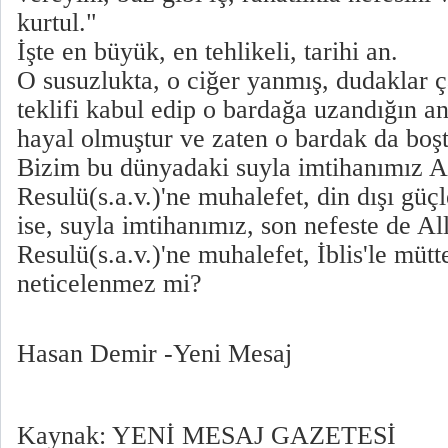
kurtul."
İşte en büyük, en tehlikeli, tarihi an.
O susuzlukta, o ciğer yanmış, dudaklar 
teklifi kabul edip o bardağa uzandığın a
hayal olmuştur ve zaten o bardak da boşt
Bizim bu dünyadaki suyla imtihanımız Al
Resulü(s.a.v.)'ne muhalefet, din dışı güçl
ise, suyla imtihanımız, son nefeste de Al
Resulü(s.a.v.)'ne muhalefet, İblis'le mütt
neticelenmez mi?
Hasan Demir -Yeni Mesaj
Kaynak: YENİ MESAJ GAZETESİ