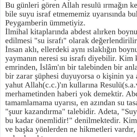
Bu günleri gören Allah resulü ırmağın k
bile suyu israf etmememiz uyarısında bu
Peygamberin ümmetiyiz.
İlmihal kitaplarında abdest alırken boy
edilmesi "su israfı" olarak değerlendiril
İnsan aklı, ellerdeki aynı ıslaklığın bo
yaymanın neresi su israfı diyebilir. Kim k
emrinden, İslâm'ın bir talebinden bir anl
bir zarar şüphesi duyuyorsa o kişinin ya 
yahut Allah(c.c.)'ın kullarına Resulü(s.
merhametinden haberi yok demektir. Ab
tamamlamama uyarısı, en azından su tas
"şuur kazandırma" talebidir. Adeta, "Suy
bu kadar önemlidir!" denilmektedir. Kim 
ve başka yönlerden ne hikmetleri vardır