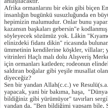
anlaşılacaktır.
Afrika ormanlarını bir ekin gibi biçen Em
insanlığın bugünkü susuzluğunda en büy
hepimizin malumudur. Onlar bunu yapar. 
kazansın başkaları gebersin"e kodlanmış
söyleyecek sözümüz yok. Lâkin "Kıyame
elinizdeki fidanı dikin" ricasında bulun
ümmetinin kendilerine köşkler, villalar; 
vitrinleri Haçlı malı dolu Alışveriş Me
için ormanları katleden; rodeonun elinde
saldıran boğalar gibi yeşile musallat ol
diyeceğiz?
Sen bir yandan Allah(c.c.) ve Resulü(s.a.
yapacak, yani bir bakıma, haşa, "Dünyad
bildiğiniz gibi yürümüyor" tavırları serg
yandan da, "Ben bildiğimi yapsam bile,