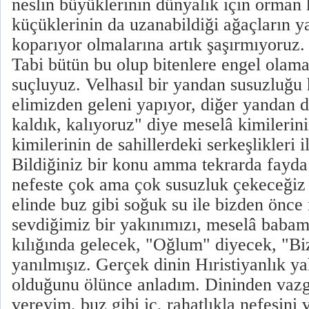
neslin büyüklerinin dünyalık için orman 
küçüklerinin da uzanabildiği ağaçların ya
koparıyor olmalarına artık şaşırmıyoruz.
Tabi bütün bu olup bitenlere engel olama
suçluyuz. Velhasıl bir yandan susuzluğu
elimizden geleni yapıyor, diğer yandan 
kaldık, kalıyoruz" diye meselâ kimilerinin
kimilerinin de sahillerdeki serkeşlikleri 
Bildiğiniz bir konu amma tekrarda fayda 
nefeste çok ama çok susuzluk çekeceğiz v
elinde buz gibi soğuk su ile bizden önce
sevdiğimiz bir yakınımızı, meselâ babam
kılığında gelecek, "Oğlum" diyecek, "Bi
yanılmışız. Gerçek dinin Hıristiyanlık y
olduğunu ölünce anladım. Dininden vazg
vereyim, buz gibi iç, rahatlıkla nefesin