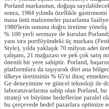
Porland markasının, doğuşu sayılabilece
sonra, 1984 yılında özellikle gastronomi 
masa üstü malzemeler pazarlama faaliyet
1980'lerin sonuna doğru üretime yöneliş 
% 100 yerli sermaye ile kurulan Porland;
yanı sıra portföyündeki üç markası (Fes
Style), yılda yaklaşık 70 milyon adet üre
çalışanı, 21 mağazası ve pek çok satış no
önemli bir yere sahiptir. Porland, başarıs
platformlara da taşıyarak dört ana bölge
ülkeye üretiminin % 65'ni ihraç etmektedi
Ge deneyimine ve güncel teknoloji ile d
laboratuvarlarına sahip olan Porland, bu
strateji ve büyüme hedeflerine paralel ol
bu çerçevede hedef pazarlara optimize ed