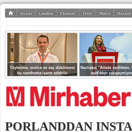
Siyaset
Gündem
Ekonomi
Terör
Dünya
Hayatın 
Kültür-Sanat
Bilim-Teknoloji
Gezi-Turizm
Spor
Misafir K
Tüylenme, sivilce ve saç dökülmesi
Nazlıaka: ''Ailede eşitlikten
bu sendroma işaret edebilir
eşitlikten vazgeçmiyor
PORLANDDAN INST