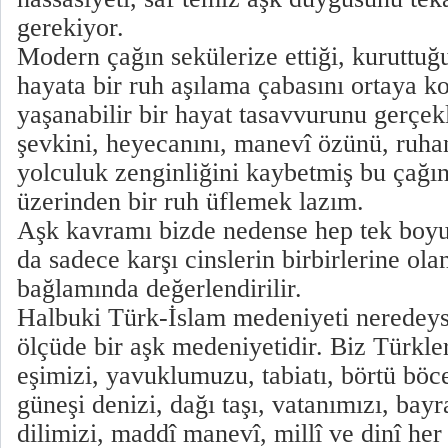
gerekiyor.
Modern çağın sekülerize ettiği, kuruttuğu
hayata bir ruh aşılama çabasını ortaya k
yaşanabilir bir hayat tasavvurunu gerçekl
şevkini, heyecanını, manevî özünü, ruhan
yolculuk zenginliğini kaybetmiş bu çağın
üzerinden bir ruh üflemek lazım.
Aşk kavramı bizde nedense hep tek boyutl
da sadece karşı cinslerin birbirlerine ola
bağlamında değerlendirilir.
Halbuki Türk-İslam medeniyeti neredey
ölçüde bir aşk medeniyetidir. Biz Türkler
eşimizi, yavuklumuzu, tabiatı, börtü böce
güneşi denizi, dağı taşı, vatanımızı, bayr
dilimizi, maddî manevî, millî ve dinî he