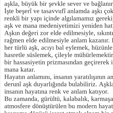
aşkla, büyük bir şevkle sever ve bağlanı
İşte beşerî ve tasavvufî anlamda aşkı ço
renkli bir yapı içinde algılamamız gerek
aşk ve mana medeniyetimizi yeniden hatı
Aşkın değeri zor elde edilmesiyle, sıkıntı
rağmen elde edilmesiyle anlam kazanır
her türlü aşk, acıyı bal eylemek, hüzünl
hasretle süslemek, çileyle mühürlemektir.
bir hassasiyetin prizmasından geçirerek i
mana katar.
Hayatın anlamını, insanın yaratılışının 
derunî aşk duyarlığında bulabiliriz. Aşkl
insanın hayatına renk ve anlam katıyor.
Bu zamanda, gürültü, kalabalık, karmaşa
atmosfere dönüştürülen bu modern hayatta