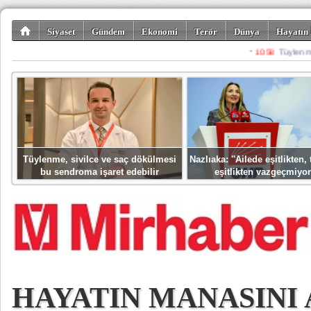
Siyaset
Gündem
Ekonomi
Terör
Dünya
Hayatın 
Kültür-Sanat
Bilim-Teknoloji
Gezi-Turizm
Spor
Misafir K
Tüylenme, sivilce ve saç dökülmesi
Nazlıaka: ''Ailede eşitlikten
bu sendroma işaret edebilir
eşitlikten vazgeçmiyor
HAYATIN MANASINI