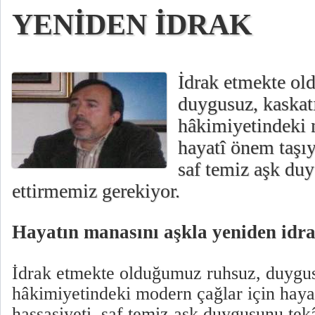
YENİDEN İDRAK
İdrak etmekte ol
duygusuz, kaska
hâkimiyetindeki 
hayatî önem taşıy
saf temiz aşk du
ettirmemiz gerekiyor.
Hayatın manasını aşkla yeniden idr
İdrak etmekte olduğumuz ruhsuz, duygu
hâkimiyetindeki modern çağlar için haya
hassasiyeti, saf temiz aşk duygusunu te