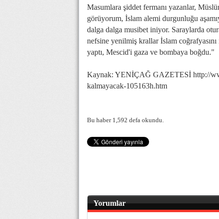
Masumlara şiddet fermanı yazanlar, Müslüm
görüyorum, İslam alemi durgunluğu aşamıyo
dalga dalga musibet iniyor. Saraylarda otura
nefsine yenilmiş krallar İslam coğrafyasını
yaptı, Mescid'i gaza ve bombaya boğdu."
Kaynak: YENİÇAĞ GAZETESİ http://www.ye
kalmayacak-105163h.htm
Bu haber 1,592 defa okundu.
Yorumlar