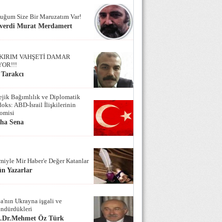
uğum Size Bir Maruzatım Var!
verdi Murat Merdamert
KIRIM VAHŞETİ DAMAR
YOR!!!
 Tarakcı
tejik Bağımlılık ve Diplomatik
oks: ABD-İsrail İlişkilerinin
omisi
iha Sena
miyle Mir Haber'e Değer Katanlar
n Yazarlar
a'nın Ukrayna işgali ve
ndürdükleri
f.Dr.Mehmet Öz Türk