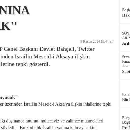
ANINA
Başb
Hak
K''
SOY
ARI
9 Kasım 2014 13:44 tsi
Arif
 Genel Başkanı Devlet Bahçeli, Twitter
inden İsrailin Mescid-i Aksaya ilişkin
Stra
Parad
llerine tepki gösterdi.
Anat
Sab
Kale
mayacak"
Bütü
üzerinden İsrail'in Mescid-i Aksa'ya ilişkin ihlallerine tepki
Rusy
ptığı düşmanca tutumu, mütecaviz ve zalimce muameleleri
Düşü
 söyledi: " Bu zorbalık İsrail'in yanına kalmayacaktır.
Pro