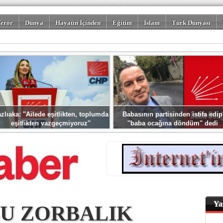
erör
Dünya
Hayatın İçinden
Eğitim
İslam
Türk Dünyası
rizm
Spor
Misafir Kalem
Foto Galeriler
zlıaka: ''Ailede eşitlikten, toplumda
Babasının partisinden istifa edip
eşitlikten vazgeçmiyoruz''
''baba ocağına döndüm'' dedi
Ya
BU ZORBALIK