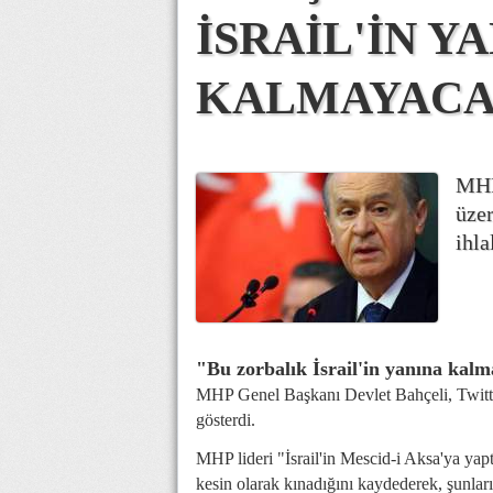
İSRAİL'İN Y
KALMAYACA
MHP
üzer
ihla
"Bu zorbalık İsrail'in yanına kal
MHP Genel Başkanı Devlet Bahçeli, Twitter 
gösterdi.
MHP lideri "İsrail'in Mescid-i Aksa'ya ya
kesin olarak kınadığını kaydederek, şunları