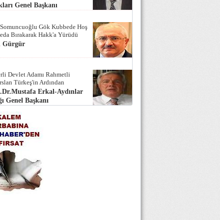
ları Genel Başkanı
 Somuncuoğlu Gök Kubbede Hoş
Seda Bırakarak Hakk'a Yürüdü
i Gürgür
rli Devlet Adamı Rahmetli
rslan Türkeş'in Ardından
.Dr.Mustafa Erkal-Aydınlar
ı Genel Başkanı