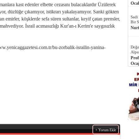
Ocak
anlara kast edenler elbette cezasını bulacaklardır Üzülerek
r, düzlüğe çıkamıyor, istikrarı yakalayamıyor. Sanki gökten
Sadi
n emirler, köşklerde sefa süren sultanlar, keyif çatan prensler,
Bir 
 mahvediyor. İsrail acımasızlığı Kur'an-ı Kerim'e saygısızlık
Nur
nicaggazetesi.com.tr/bu-zorbalik-israilin-yanina-
Değe
Alpa
Prof
Ocağ
+ Yorum Ekle