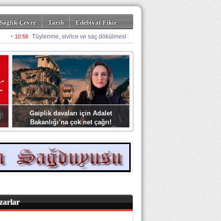
Sağlık-Çevre
Tarih
Edebiyat-Fikir
Gaiplik davaları için Adalet
Bakanlığı’na çok net çağrı!
zarlar