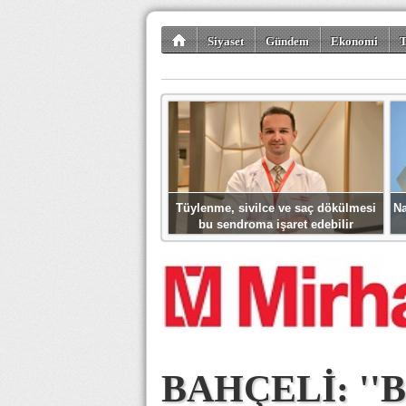
Siyaset
Gündem
Ekonomi
T
Kültür-Sanat
Bilim-Teknoloji
Gezi-Tu
Tüylenme, sivilce ve saç dökülmesi
Na
bu sendroma işaret edebilir
BAHÇELİ: ''