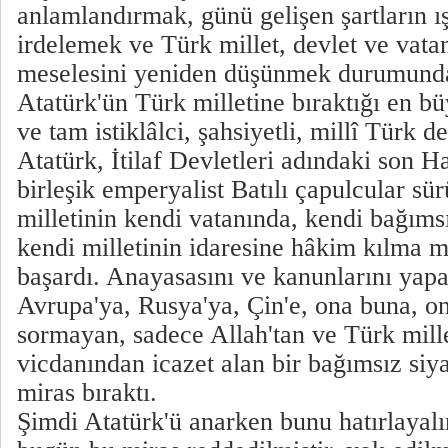
anlamlandırmak, günü gelişen şartların ı
irdelemek ve Türk millet, devlet ve vatan
meselesini yeniden düşünmek durumund
Atatürk'ün Türk milletine bıraktığı en b
ve tam istiklâlci, şahsiyetli, millî Türk de
Atatürk, İtilaf Devletleri adındaki son H
birleşik emperyalist Batılı çapulcular sü
milletinin kendi vatanında, kendi bağımsı
kendi milletinin idaresine hâkim kılma m
başardı. Anayasasını ve kanunlarını yap
Avrupa'ya, Rusya'ya, Çin'e, ona buna, 
sormayan, sadece Allah'tan ve Türk mille
vicdanından icazet alan bir bağımsız siya
miras bıraktı.
Şimdi Atatürk'ü anarken bunu hatırlayal