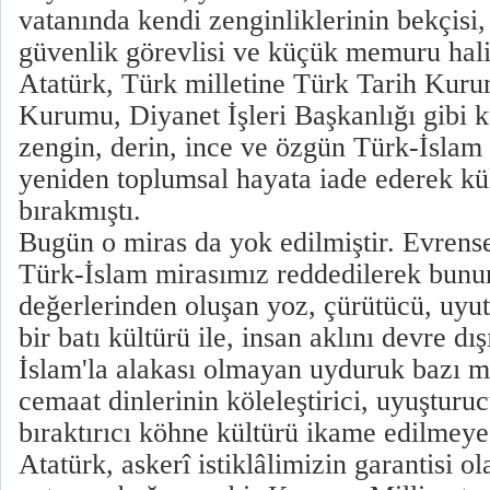
vatanında kendi zenginliklerinin bekçisi, 
güvenlik görevlisi ve küçük memuru halin
Atatürk, Türk milletine Türk Tarih Kuru
Kurumu, Diyanet İşleri Başkanlığı gibi 
zengin, derin, ince ve özgün Türk-İslam 
yeniden toplumsal hayata iade ederek kült
bırakmıştı.
Bugün o miras da yok edilmiştir. Evrense
Türk-İslam mirasımız reddedilerek bunun 
değerlerinden oluşan yoz, çürütücü, uyu
bir batı kültürü ile, insan aklını devre dı
İslam'la alakası olmayan uyduruk bazı me
cemaat dinlerinin köleleştirici, uyuşturucu
bıraktırıcı köhne kültürü ikame edilmeye 
Atatürk, askerî istiklâlimizin garantisi ol