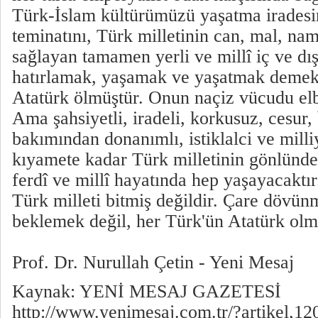
Türk-İslam kültürümüzü yaşatma iradesin
teminatını, Türk milletinin can, mal, na
sağlayan tamamen yerli ve millî iç ve dı
hatırlamak, yaşamak ve yaşatmak demek
Atatürk ölmüştür. Onun naçiz vücudu elb
Ama şahsiyetli, iradeli, korkusuz, cesur, 
bakımından donanımlı, istiklalci ve milliy
kıyamete kadar Türk milletinin gönlünde
ferdî ve millî hayatında hep yaşayacaktı
Türk milleti bitmiş değildir. Çare dövü
beklemek değil, her Türk'ün Atatürk olma
Prof. Dr. Nurullah Çetin - Yeni Mesaj
Kaynak: YENİ MESAJ GAZETESİ
http://www.yenimesaj.com.tr/?artikel,1