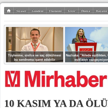
Siyaset
Gündem
Ekonomi
Terör
Dünya
Hayatın 
Kültür-Sanat
Bilim-Teknoloji
Gezi-Turizm
Spor
Misafir K
Tüylenme, sivilce ve saç dökülmesi
Nazlıaka: ''Ailede eşitlikten
bu sendroma işaret edebilir
eşitlikten vazgeçmiyor
10 KASIM YA DA ÖL