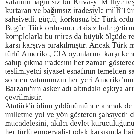
vatanını bağımsız bir Kuva-yı Milliye teş
kurtaran ve bağımsız iradesiyle millî Tür
şahsiyetli, güçlü, korkusuz bir Türk ordu
Bugün Türk ordusunu etkisiz hale getir
komplolarla bu miras da büyük ölçüde re
karşı karşıya bırakılmıştır. Ancak Türk mi
türlü Amerika, CIA oyunlarına karşı ken
sahip çıkma iradesini her zaman gösterec
teslimiyetçi siyaset esnafının temelden sa
sonucu vatanımızın her yeri Amerika'nın
Barzani'nin asker adı altındaki eşkiyalar
çevrilmiştir.
Atatürk'ü ölüm yıldönümünde anmak de
milletine yol ve yön gösteren şahsiyetli
mücadelesini, akılcı devlet kuruculuğun
her türlü emperyalist odak karşısında bağ