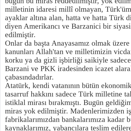
bugün bu miras reddedilmiştir, yok edilm
milletinin idaresi millî olmayan, Türk'
ayaklar altına alan, hatta ve hatta Türk d
diyen Amerikancı ve Barzanici bir siyasi
edilmiştir.
Onlar da başta Anayasamız olmak üzer
kanunları Allah'tan ve milletimizin vicda
korku ya da gizli işbirliği saikiyle sade
Barzani ve PKK iradesinden icazet alar
çabasındadırlar.
Atatürk, kendi vatanının bütün ekonomik
tasarruf hakkını sadece Türk milletine t
istiklal mirası bırakmıştı. Bugün geldiği
miras yok edilmiştir. Madenlerimizden i
fabrikalarımızdan bankalarımıza kadar 
kaynaklarımız, yabancılara teslim ediler