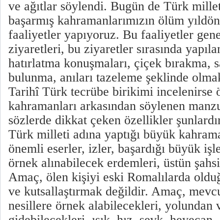
ve ağıtlar söylendi. Bugün de Türk millet
başarmış kahramanlarımızın ölüm yıldönü
faaliyetler yapıyoruz. Bu faaliyetler gene
ziyaretleri, bu ziyaretler sırasında yapıl
hatırlatma konuşmaları, çiçek bırakma, 
bulunma, anıları tazeleme şeklinde olmak
Tarihî Türk tecrübe birikimi incelenirse
kahramanları arkasından söylenen manz
sözlerde dikkat çeken özellikler şunlard
Türk milleti adına yaptığı büyük kahraman
önemli eserler, izler, başardığı büyük işl
örnek alınabilecek erdemleri, üstün şahsiy
Amaç, ölen kişiyi eski Romalılarda olduğ
ve kutsallaştırmak değildir. Amaç, mevc
nesillere örnek alabilecekleri, yolundan 
gidebilecekleri, ışık, hız, şevk, heyecan,